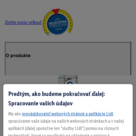
Zistite svoju veľkosť
O produkte
Predtým, ako budeme pokračovať ďalej:
Spracovanie vašich údajov
V
My ako
prevádzkovateľ webových stránok a aplikácie Lidl
áš
spracúvame vaše údaje na našich webových stránkach a v našej
aplikácii (ďalej spoločne len "služby Lidl") pomocou rôznych
št
technológií, ktoré sa používajú na ukladanie a prístup k