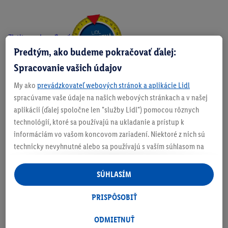
Zistite svoju veľkosť
Predtým, ako budeme pokračovať ďalej:
Spracovanie vašich údajov
My ako
prevádzkovateľ webových stránok a aplikácie Lidl
O produkte
spracúvame vaše údaje na našich webových stránkach a v našej
aplikácii (ďalej spoločne len "služby Lidl") pomocou rôznych
technológií, ktoré sa používajú na ukladanie a prístup k
informáciám vo vašom koncovom zariadení. Niektoré z nich sú
technicky nevyhnutné alebo sa používajú s vaším súhlasom na
Podrobnosti o bezpečnosti produktu
pohodlné nastavenie, na zostavovanie štatistík alebo na
personalizovanú reklamu v rámci služieb Lidl aj mimo nich. Ak
SÚHLASÍM
ste účastníkom programu Lidl Plus, na tieto účely sa spracúvajú
aj údaje z vášho nákupného správania v obchode.
PRISPÔSOBIŤ
Ak tu udelíte svoj súhlas na účely personalizovanej reklamy a
následne si vytvoríte účet Lidl Plus alebo sa prihlásite do svojho
ODMIETNUŤ