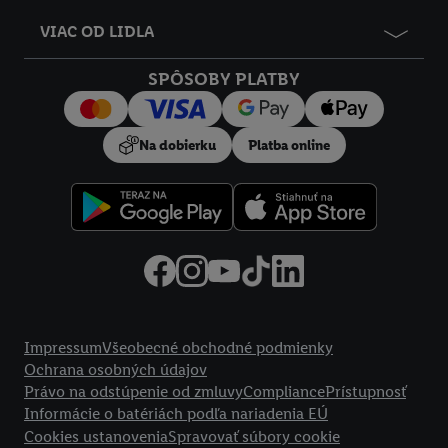
údajov.
VIAC OD LIDLA
Kliknutím na možnosť "
Odmietnuť
" môžete povoliť iba
používanie potrebných technológií. Kliknutím na "
Súhlasím
"
SPÔSOBY PLATBY
vyjadríte súhlas so spracúvaním na všetky vyššie uvedené účely.
Ďalšie informácie vrátane informácií o dobe uchovávania
údajov a Vašom práve kedykoľvek odvolať súhlas s účinnosťou
Na dobierku
Platba online
do budúcnosti nájdete v našich
zásadách ochrany osobných
údajov
.
Imprint nájdete tu.
Právne informácie
Impressum
Všeobecné obchodné podmienky
Ochrana osobných údajov
Právo na odstúpenie od zmluvy
Compliance
Prístupnosť
Informácie o batériách podľa nariadenia EÚ
Cookies ustanovenia
Spravovať súbory cookie