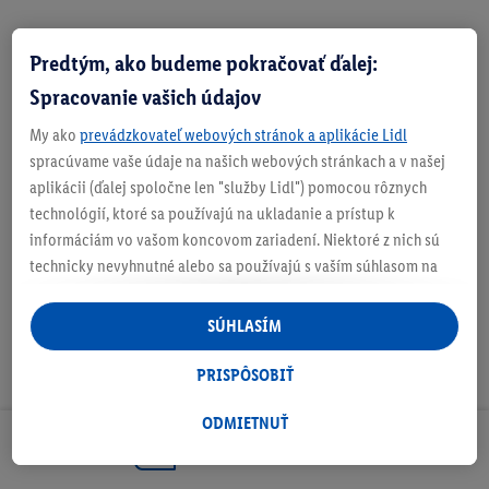
Predtým, ako budeme pokračovať ďalej:
Zistite svoju veľkosť
Spracovanie vašich údajov
My ako
prevádzkovateľ webových stránok a aplikácie Lidl
spracúvame vaše údaje na našich webových stránkach a v našej
aplikácii (ďalej spoločne len "služby Lidl") pomocou rôznych
O produkte
technológií, ktoré sa používajú na ukladanie a prístup k
informáciám vo vašom koncovom zariadení. Niektoré z nich sú
technicky nevyhnutné alebo sa používajú s vaším súhlasom na
pohodlné nastavenie, na zostavovanie štatistík alebo na
personalizovanú reklamu v rámci služieb Lidl aj mimo nich. Ak
SÚHLASÍM
ste účastníkom programu Lidl Plus, na tieto účely sa spracúvajú
aj údaje z vášho nákupného správania v obchode.
PRISPÔSOBIŤ
Ak tu udelíte svoj súhlas na účely personalizovanej reklamy a
následne si vytvoríte účet Lidl Plus alebo sa prihlásite do svojho
ODMIETNUŤ
existujúceho účtu Lidl Plus, my a náš partner Criteo S.A. môžeme
Odoberaj Newsletter!
tiež vytvoriť špeciálny online identifikátor z e-mailovej adresy,