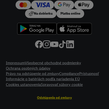
používanie potrebných technológií. Kliknutím na "
Súhlasím
"
vyjadríte súhlas so spracúvaním na všetky vyššie uvedené účely.
Na dobierku
Platba online
Ďalšie informácie vrátane informácií o dobe uchovávania
údajov a Vašom práve kedykoľvek odvolať súhlas s účinnosťou
do budúcnosti nájdete v našich
zásadách ochrany osobných
údajov
.
Imprint nájdete tu.
Právne informácie
Impressum
Všeobecné obchodné podmienky
Ochrana osobných údajov
Právo na odstúpenie od zmluvy
Compliance
Prístupnosť
Informácie o batériách podľa nariadenia EÚ
Cookies ustanovenia
Spravovať súbory cookie
Odstúpenie od zmluvy