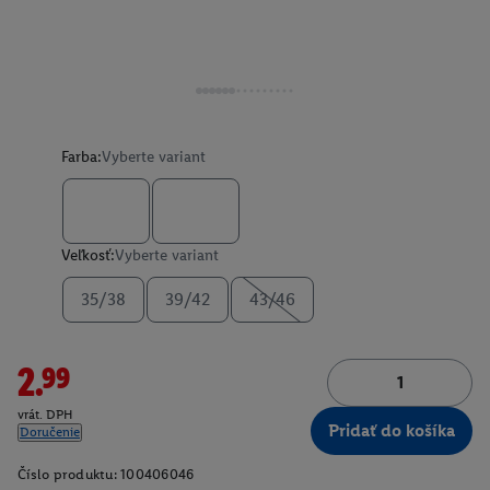
Farba:
Vyberte variant
Veľkosť:
Vyberte variant
35/38
39/42
43/46
2.99
vrát. DPH
Pridať do košíka
Doručenie
Číslo produktu:
100406046