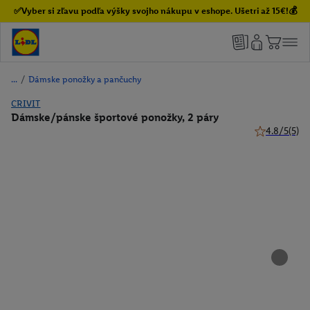
✅Vyber si zľavu podľa výšky svojho nákupu v eshope. Ušetri až 15€!💰
/
Dámske ponožky a pančuchy
CRIVIT
Dámske/pánske športové ponožky, 2 páry
4.8/5
(5)
4.8 z 5 hviez