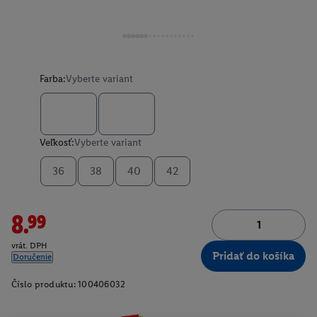
Farba:
Vyberte variant
Veľkosť:
Vyberte variant
36
38
40
42
8.99
vrát. DPH
Pridať do košíka
Doručenie
Číslo produktu:
100406032