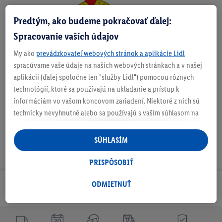
Predtým, ako budeme pokračovať ďalej:
Zistite svoju veľkosť
Spracovanie vašich údajov
My ako
prevádzkovateľ webových stránok a aplikácie Lidl
spracúvame vaše údaje na našich webových stránkach a v našej
O produkte
aplikácii (ďalej spoločne len "služby Lidl") pomocou rôznych
technológií, ktoré sa používajú na ukladanie a prístup k
informáciám vo vašom koncovom zariadení. Niektoré z nich sú
technicky nevyhnutné alebo sa používajú s vaším súhlasom na
pohodlné nastavenie, na zostavovanie štatistík alebo na
personalizovanú reklamu v rámci služieb Lidl aj mimo nich. Ak
SÚHLASÍM
ste účastníkom programu Lidl Plus, na tieto účely sa spracúvajú
aj údaje z vášho nákupného správania v obchode.
PRISPÔSOBIŤ
Ak tu udelíte svoj súhlas na účely personalizovanej reklamy a
následne si vytvoríte účet Lidl Plus alebo sa prihlásite do svojho
ODMIETNUŤ
Odoberaj Newsletter!
existujúceho účtu Lidl Plus, my a náš partner Criteo S.A. môžeme
tiež vytvoriť špeciálny online identifikátor z e-mailovej adresy,
ktorú tam uvediete, aby sme vás mohli rozpoznať v službách