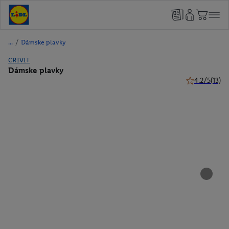
/
Dámske plavky
CRIVIT
Dámske plavky
4.2/5
(13)
4.2 z 5 hviezd