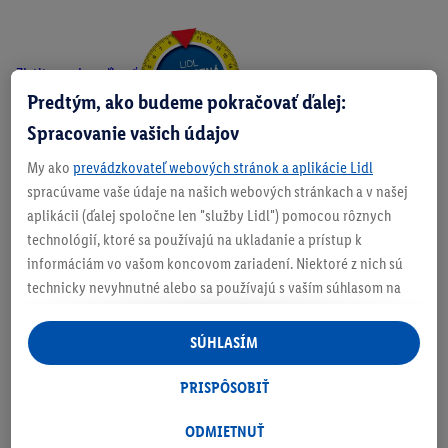
Zistite svoju veľkosť
Predtým, ako budeme pokračovať ďalej:
Spracovanie vašich údajov
My ako
prevádzkovateľ webových stránok a aplikácie Lidl
O produkte
spracúvame vaše údaje na našich webových stránkach a v našej
aplikácii (ďalej spoločne len "služby Lidl") pomocou rôznych
technológií, ktoré sa používajú na ukladanie a prístup k
informáciám vo vašom koncovom zariadení. Niektoré z nich sú
technicky nevyhnutné alebo sa používajú s vaším súhlasom na
Podrobnosti o bezpečnosti produktu
pohodlné nastavenie, na zostavovanie štatistík alebo na
personalizovanú reklamu v rámci služieb Lidl aj mimo nich. Ak
SÚHLASÍM
ste účastníkom programu Lidl Plus, na tieto účely sa spracúvajú
aj údaje z vášho nákupného správania v obchode.
PRISPÔSOBIŤ
Ak tu udelíte svoj súhlas na účely personalizovanej reklamy a
následne si vytvoríte účet Lidl Plus alebo sa prihlásite do svojho
ODMIETNUŤ