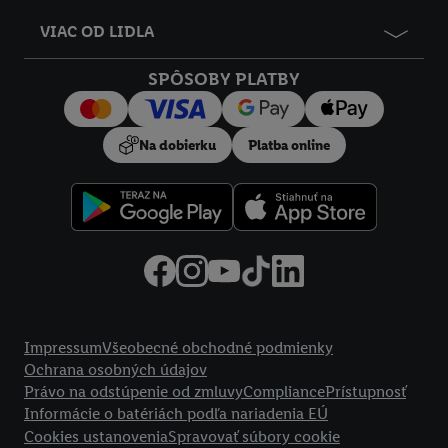
údajov.
VIAC OD LIDLA
Kliknutím na možnosť "
Odmietnuť
" môžete povoliť iba
používanie potrebných technológií. Kliknutím na "
Súhlasím
"
SPÔSOBY PLATBY
vyjadríte súhlas so spracúvaním na všetky vyššie uvedené účely.
Ďalšie informácie vrátane informácií o dobe uchovávania
údajov a Vašom práve kedykoľvek odvolať súhlas s účinnosťou
Na dobierku
Platba online
do budúcnosti nájdete v našich
zásadách ochrany osobných
údajov
.
Imprint nájdete tu.
Právne informácie
Impressum
Všeobecné obchodné podmienky
Ochrana osobných údajov
Právo na odstúpenie od zmluvy
Compliance
Prístupnosť
Informácie o batériách podľa nariadenia EÚ
Cookies ustanovenia
Spravovať súbory cookie