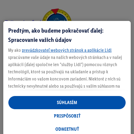
Zistite svoju veľkosť
Predtým, ako budeme pokračovať ďalej:
Spracovanie vašich údajov
My ako
prevádzkovateľ webových stránok a aplikácie Lidl
O produkte
spracúvame vaše údaje na našich webových stránkach a v našej
aplikácii (ďalej spoločne len "služby Lidl") pomocou rôznych
technológií, ktoré sa používajú na ukladanie a prístup k
informáciám vo vašom koncovom zariadení. Niektoré z nich sú
technicky nevyhnutné alebo sa používajú s vaším súhlasom na
Podrobnosti o bezpečnosti produktu
pohodlné nastavenie, na zostavovanie štatistík alebo na
personalizovanú reklamu v rámci služieb Lidl aj mimo nich. Ak
SÚHLASÍM
ste účastníkom programu Lidl Plus, na tieto účely sa spracúvajú
aj údaje z vášho nákupného správania v obchode.
PRISPÔSOBIŤ
Ak tu udelíte svoj súhlas na účely personalizovanej reklamy a
následne si vytvoríte účet Lidl Plus alebo sa prihlásite do svojho
ODMIETNUŤ