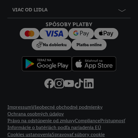
údajov.
VIAC OD LIDLA
Kliknutím na možnosť "
Odmietnuť
" môžete povoliť iba
používanie potrebných technológií. Kliknutím na "
Súhlasím
"
SPÔSOBY PLATBY
vyjadríte súhlas so spracúvaním na všetky vyššie uvedené účely.
Ďalšie informácie vrátane informácií o dobe uchovávania
údajov a Vašom práve kedykoľvek odvolať súhlas s účinnosťou
Na dobierku
Platba online
do budúcnosti nájdete v našich
zásadách ochrany osobných
údajov
.
Imprint nájdete tu.
Právne informácie
Impressum
Všeobecné obchodné podmienky
Ochrana osobných údajov
Právo na odstúpenie od zmluvy
Compliance
Prístupnosť
Informácie o batériách podľa nariadenia EÚ
Cookies ustanovenia
Spravovať súbory cookie