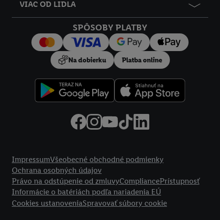
údajov.
VIAC OD LIDLA
Kliknutím na možnosť "
Odmietnuť
" môžete povoliť iba
používanie potrebných technológií. Kliknutím na "
Súhlasím
"
SPÔSOBY PLATBY
vyjadríte súhlas so spracúvaním na všetky vyššie uvedené účely.
Ďalšie informácie vrátane informácií o dobe uchovávania
Na dobierku
Platba online
údajov a Vašom práve kedykoľvek odvolať súhlas s účinnosťou
do budúcnosti nájdete v našich
zásadách ochrany osobných
údajov
.
Imprint nájdete tu.
Právne informácie
Impressum
Všeobecné obchodné podmienky
Ochrana osobných údajov
Právo na odstúpenie od zmluvy
Compliance
Prístupnosť
Informácie o batériách podľa nariadenia EÚ
Cookies ustanovenia
Spravovať súbory cookie