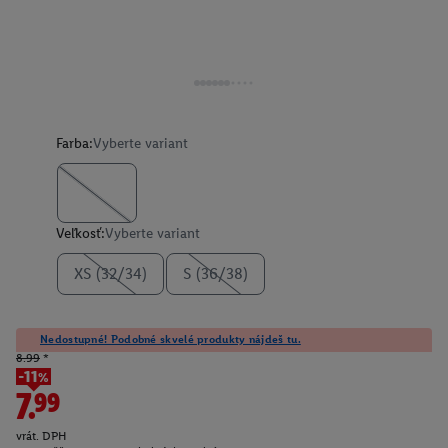
Farba:
Vyberte variant
Veľkosť:
Vyberte variant
XS (32/34)
S (36/38)
Nedostupné! Podobné skvelé produkty nájdeš tu.
8.99
*
-11%
7.99
vrát. DPH