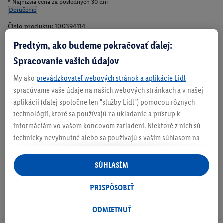
* Najnižšia cena za posledných 30 dní
Doručenie
Číslo produktu:
100394114
Predtým, ako budeme pokračovať ďalej:
Spracovanie vašich údajov
Zistite svoju veľkosť
My ako
prevádzkovateľ webových stránok a aplikácie Lidl
spracúvame vaše údaje na našich webových stránkach a v našej
aplikácii (ďalej spoločne len "služby Lidl") pomocou rôznych
technológií, ktoré sa používajú na ukladanie a prístup k
O produkte
informáciám vo vašom koncovom zariadení. Niektoré z nich sú
technicky nevyhnutné alebo sa používajú s vaším súhlasom na
pohodlné nastavenie, na zostavovanie štatistík alebo na
personalizovanú reklamu v rámci služieb Lidl aj mimo nich. Ak
SÚHLASÍM
ste účastníkom programu Lidl Plus, na tieto účely sa spracúvajú
aj údaje z vášho nákupného správania v obchode.
PRISPÔSOBIŤ
Ak tu udelíte svoj súhlas na účely personalizovanej reklamy a
následne si vytvoríte účet Lidl Plus alebo sa prihlásite do svojho
ODMIETNUŤ
existujúceho účtu Lidl Plus, my a náš partner Criteo S.A. môžeme