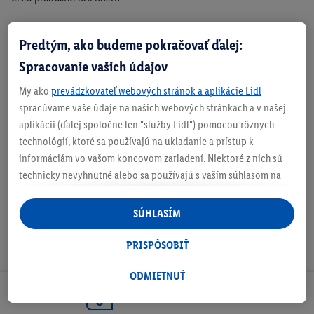
Predtým, ako budeme pokračovať ďalej:
Zistite svoju veľkosť
Spracovanie vašich údajov
My ako
prevádzkovateľ webových stránok a aplikácie Lidl
spracúvame vaše údaje na našich webových stránkach a v našej
aplikácii (ďalej spoločne len "služby Lidl") pomocou rôznych
O produkte
technológií, ktoré sa používajú na ukladanie a prístup k
informáciám vo vašom koncovom zariadení. Niektoré z nich sú
technicky nevyhnutné alebo sa používajú s vaším súhlasom na
pohodlné nastavenie, na zostavovanie štatistík alebo na
personalizovanú reklamu v rámci služieb Lidl aj mimo nich. Ak
SÚHLASÍM
ste účastníkom programu Lidl Plus, na tieto účely sa spracúvajú
aj údaje z vášho nákupného správania v obchode.
PRISPÔSOBIŤ
Ak tu udelíte svoj súhlas na účely personalizovanej reklamy a
následne si vytvoríte účet Lidl Plus alebo sa prihlásite do svojho
ODMIETNUŤ
existujúceho účtu Lidl Plus, my a náš partner Criteo S.A. môžeme
Odoberaj Newsletter!
tiež vytvoriť špeciálny online identifikátor z e-mailovej adresy,