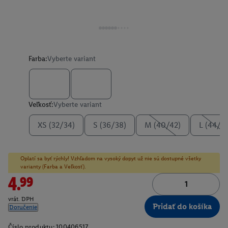
Farba:
Vyberte variant
Veľkosť:
Vyberte variant
XS (32/34)
S (36/38)
M (40/42)
L (44/4
Oplatí sa byť rýchly! Vzhľadom na vysoký dopyt už nie sú dostupné všetky
varianty (Farba a Veľkosť).
4.99
vrát. DPH
Pridať do košíka
Doručenie
Číslo produktu:
100406517