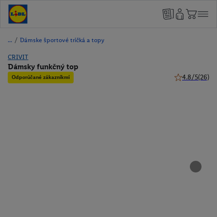
/
Dámske športové tričká a topy
CRIVIT
Dámsky funkčný top
4.8/5
(26)
Odporúčané zákazníkmi
4.8 z 5 hviezd