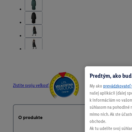
Predtým, ako bud
Zistite svoju veľkosť
My ako
prevádzkovateľ 
našej aplikácii (ďalej 
k informáciám vo vašom
súhlasom na pohodlné na
mimo nich. Ak ste účast
O produkte
obchode.
Ak tu udelíte svoj súhla