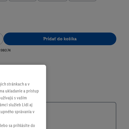
Pridať do košíka
398074
ch stránkach a v
 na ukladanie a prístup
užívajú s vaším
mci služieb Lidl aj
ákupného správania v
lebo sa prihlásite do