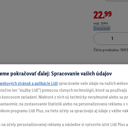
22.99
vrát. DPH
Doručenie
Číslo produktu:
100
eme pokračovať ďalej: Spracovanie vašich údajov
webových stránok a aplikácie Lidl
spracúvame vaše údaje na našich webový
spoločne len "služby Lidl") pomocou rôznych technológií, ktoré sa používajú
 koncovom zariadení. Niektoré z nich sú technicky nevyhnutné alebo sa po
stavenie, na zostavovanie štatistík alebo na personalizovanú reklamu v rá
níkom programu Lidl Plus, na tieto účely sa spracúvajú aj údaje z vášho n
s na účely personalizovanej reklamy a následne si vytvoríte účet Lidl Plus a