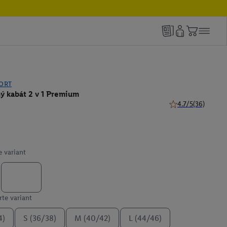
PORT
ý kabát 2 v 1 Premium
4.7/5
(36)
4.7 z 5 hviezdičiek
e variant
te variant
4)
S (36/38)
M (40/42)
L (44/46)