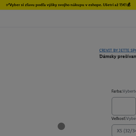
✅Vyber si zľavu podľa výšky svojho nákupu v eshope. Ušetri až 15€!💰
CRIVIT BY JETTE S
Dámsky prešívan
Farba:
Vybert
Veľkosť:
Vyber
XS (32/3