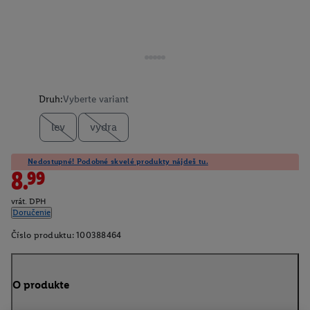
Druh:
Vyberte variant
lev
vydra
Nedostupné! Podobné skvelé produkty nájdeš tu.
8.99
vrát. DPH
Doručenie
Číslo produktu:
100388464
O produkte