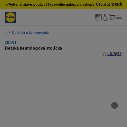
✅Vyber si zľavu podľa výšky svojho nákupu v eshope. Ušetri až 15€!💰
/
Turistika a kempovanie
CRIVIT
Detská kempingová stolička
4.6/5
(43)
4.6 z 5 hviezd