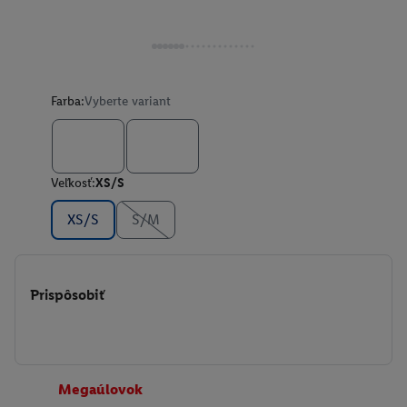
Farba:
Vyberte variant
Veľkosť:
XS/S
XS/S
S/M
Prispôsobiť
Megaúlovok