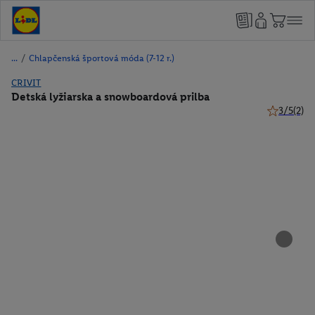
/
Chlapčenská športová móda (7-12 r.)
CRIVIT
Detská lyžiarska a snowboardová prilba
3/5
(2)
3 z 5 hviez