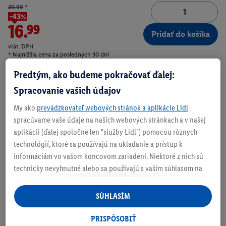
29.99
*
-43%
16.99
Pridať do košíka
vrát. DPH
* Najnižšia cena za posledných 30 dní
Doručenie
Predtým, ako budeme pokračovať ďalej:
Číslo produktu:
100394820
Spracovanie vašich údajov
My ako
prevádzkovateľ webových stránok a aplikácie Lidl
O produkte
spracúvame vaše údaje na našich webových stránkach a v našej
aplikácii (ďalej spoločne len "služby Lidl") pomocou rôznych
technológií, ktoré sa používajú na ukladanie a prístup k
Mimoriadne hygienická vďaka vyberateľnej vnútornej
informáciám vo vašom koncovom zariadení. Niektoré z nich sú
podšívke, ktorá sa môže prať
technicky nevyhnutné alebo sa používajú s vaším súhlasom na
Viacstupňový, bezpečnostný rastrový uzáver na pohodlné
pohodlné nastavenie, na zostavovanie štatistík alebo na
odopnutie a zapnutie
personalizovanú reklamu v rámci služieb Lidl aj mimo nich. Ak
SÚHLASÍM
ste účastníkom programu Lidl Plus, na tieto účely sa spracúvajú
aj údaje z vášho nákupného správania v obchode.
PRISPÔSOBIŤ