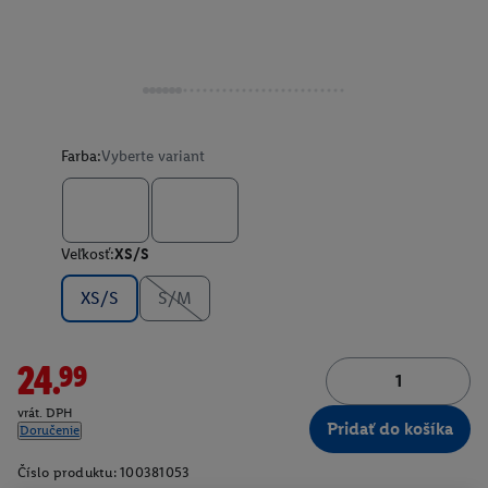
Farba:
Vyberte variant
Veľkosť:
XS/S
XS/S
S/M
24.99
vrát. DPH
Pridať do košíka
Doručenie
Číslo produktu:
100381053