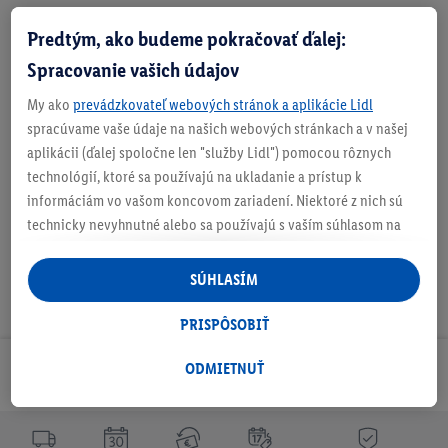
Predtým, ako budeme pokračovať ďalej:
O produkte
Spracovanie vašich údajov
My ako
prevádzkovateľ webových stránok a aplikácie Lidl
spracúvame vaše údaje na našich webových stránkach a v našej
aplikácii (ďalej spoločne len "služby Lidl") pomocou rôznych
Na stiahnutie
technológií, ktoré sa používajú na ukladanie a prístup k
informáciám vo vašom koncovom zariadení. Niektoré z nich sú
technicky nevyhnutné alebo sa používajú s vaším súhlasom na
pohodlné nastavenie, na zostavovanie štatistík alebo na
personalizovanú reklamu v rámci služieb Lidl aj mimo nich. Ak
SÚHLASÍM
ste účastníkom programu Lidl Plus, na tieto účely sa spracúvajú
aj údaje z vášho nákupného správania v obchode.
PRISPÔSOBIŤ
Ak tu udelíte svoj súhlas na účely personalizovanej reklamy a
následne si vytvoríte účet Lidl Plus alebo sa prihlásite do svojho
ODMIETNUŤ
Odoberaj Newsletter!
existujúceho účtu Lidl Plus, my a náš partner Criteo S.A. môžeme
tiež vytvoriť špeciálny online identifikátor z e-mailovej adresy,
ktorú tam uvediete, aby sme vás mohli rozpoznať v službách