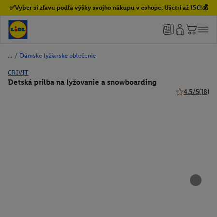
✅Vyber si zľavu podľa výšky svojho nákupu v eshope. Ušetri až 15€!💰
/
Dámske lyžiarske oblečenie
CRIVIT
Detská prilba na lyžovanie a snowboarding
4.5/5
(18)
4.5 z 5 hviezd