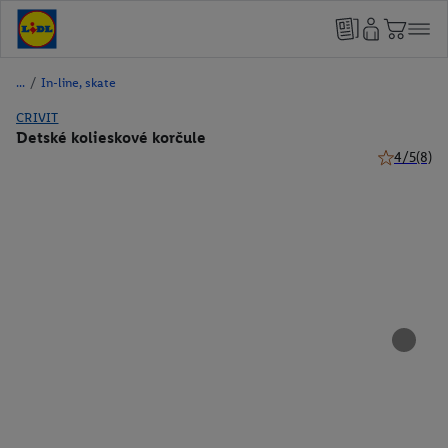
/
In-line, skate
CRIVIT
Detské kolieskové korčule
4/5
(8)
4 z 5 hviez