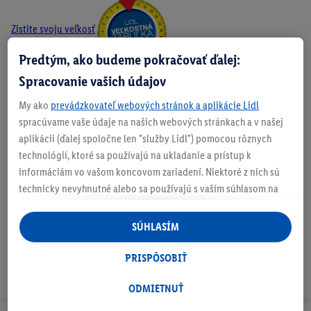
Zistite svoju veľkosť
Predtým, ako budeme pokračovať ďalej:
Spracovanie vašich údajov
O produkte
My ako
prevádzkovateľ webových stránok a aplikácie Lidl
spracúvame vaše údaje na našich webových stránkach a v našej
aplikácii (ďalej spoločne len "služby Lidl") pomocou rôznych
technológií, ktoré sa používajú na ukladanie a prístup k
informáciám vo vašom koncovom zariadení. Niektoré z nich sú
Na stiahnutie
technicky nevyhnutné alebo sa používajú s vaším súhlasom na
pohodlné nastavenie, na zostavovanie štatistík alebo na
personalizovanú reklamu v rámci služieb Lidl aj mimo nich. Ak
SÚHLASÍM
ste účastníkom programu Lidl Plus, na tieto účely sa spracúvajú
aj údaje z vášho nákupného správania v obchode.
PRISPÔSOBIŤ
Ak tu udelíte svoj súhlas na účely personalizovanej reklamy a
následne si vytvoríte účet Lidl Plus alebo sa prihlásite do svojho
ODMIETNUŤ
existujúceho účtu Lidl Plus, my a náš partner Criteo S.A. môžeme