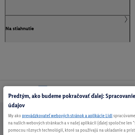
Na stiahnutie
Odoberaj Newsletter!
Predtým, ako budeme pokračovať ďalej: Spracovanie
údajov
My ako
prevádzkovateľ webových stránok a aplikácie Lidl
spracúvame 
Doprava
30 dní na
Vrátenie
Každý
Bezpečný nákup
na našich webových stránkach a v našej aplikácii (ďalej spoločne len "
zadarmo
vrátenie
zadarmo
týždeň
nad 70 €¹
niečo nové
pomocou rôznych technológií, ktoré sa používajú na ukladanie a prís