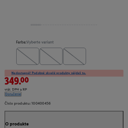
Farba:
Vyberte variant
Nedostupné! Podobné skvelé produkty nájdeš tu.
349.00
vrát. DPH a RP
Doručenie
Číslo produktu:
100400456
O produkte