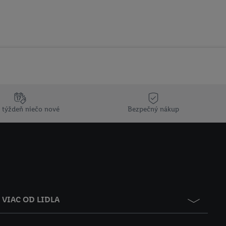
 týždeň niečo nové
Bezpečný nákup
VIAC OD LIDLA