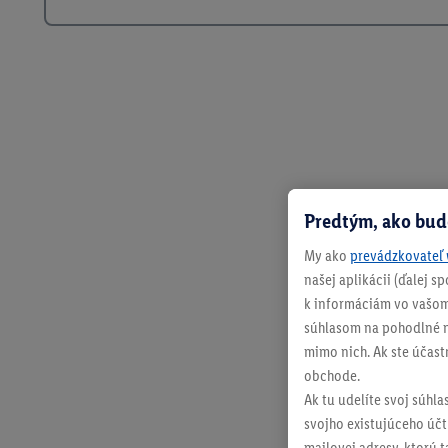
Predtým, ako bud
My ako
prevádzkovateľ 
našej aplikácii (ďalej 
k informáciám vo vašom
súhlasom na pohodlné na
mimo nich. Ak ste účast
obchode.
Ak tu udelíte svoj súhla
svojho existujúceho účtu
mailovej adresy, ktorú 