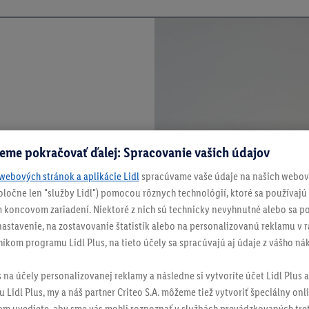
eme pokračovať ďalej: Spracovanie vašich údajov
webových stránok a aplikácie Lidl
spracúvame vaše údaje na našich webový
spoločne len "služby Lidl") pomocou rôznych technológií, ktoré sa používajú
 koncovom zariadení. Niektoré z nich sú technicky nevyhnutné alebo sa po
stavenie, na zostavovanie štatistík alebo na personalizovanú reklamu v rá
níkom programu Lidl Plus, na tieto účely sa spracúvajú aj údaje z vášho n
s na účely personalizovanej reklamy a následne si vytvoríte účet Lidl Plus a
 Lidl Plus, my a náš partner Criteo S.A. môžeme tiež vytvoriť špeciálny onli
tam uvediete, aby sme vás mohli rozpoznať v službách prevádzkovaných tre