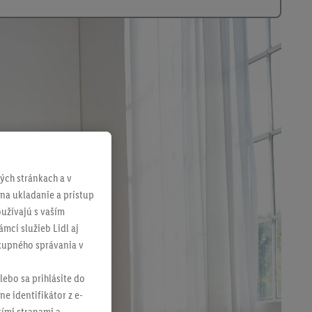
ch stránkach a v
 na ukladanie a prístup
užívajú s vaším
mci služieb Lidl aj
ákupného správania v
lebo sa prihlásite do
ne identifikátor z e-
tími stranami a