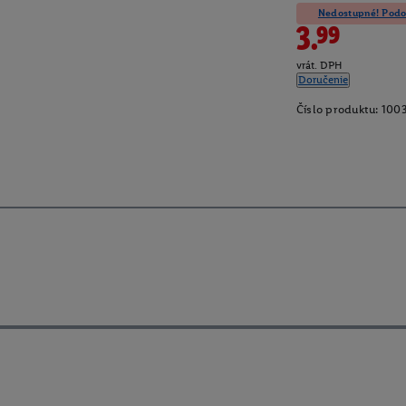
Nedostupné! Podob
3.99
vrát. DPH
Doručenie
Číslo produktu:
100