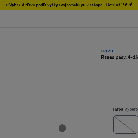
✅Vyber si zľavu podľa výšky svojho nákupu v eshope. Ušetri až 15€!💰
CRIVIT
Fitnes pásy, 4-d
Farba:
Vybert