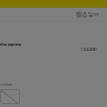
ielna súprava
4.5/5
(18)
4.5 z 5 hviezdičiek
e variant