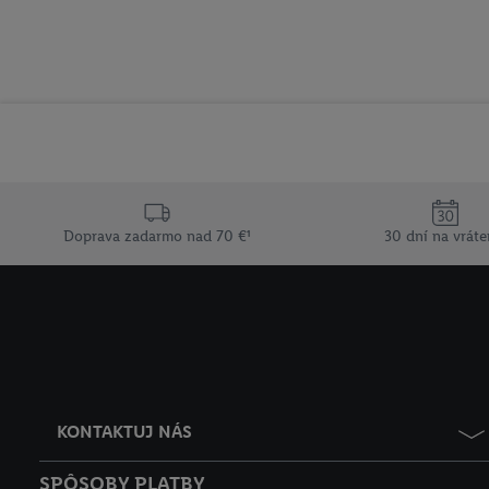
Doprava zadarmo nad 70 €¹
30 dní na vráte
KONTAKTUJ NÁS
SPÔSOBY PLATBY