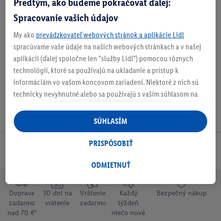
Predtým, ako budeme pokračovať ďalej:
Spracovanie vašich údajov
My ako
prevádzkovateľ webových stránok a aplikácie Lidl
spracúvame vaše údaje na našich webových stránkach a v našej
Na stiahnutie
aplikácii (ďalej spoločne len "služby Lidl") pomocou rôznych
technológií, ktoré sa používajú na ukladanie a prístup k
informáciám vo vašom koncovom zariadení. Niektoré z nich sú
technicky nevyhnutné alebo sa používajú s vaším súhlasom na
pohodlné nastavenie, na zostavovanie štatistík alebo na
personalizovanú reklamu v rámci služieb Lidl aj mimo nich. Ak
SÚHLASÍM
ste účastníkom programu Lidl Plus, na tieto účely sa spracúvajú
aj údaje z vášho nákupného správania v obchode.
PRISPÔSOBIŤ
Odoberaj Newsletter!
Ak tu udelíte svoj súhlas na účely personalizovanej reklamy a
následne si vytvoríte účet Lidl Plus alebo sa prihlásite do svojho
ODMIETNUŤ
existujúceho účtu Lidl Plus, my a náš partner Criteo S.A. môžeme
tiež vytvoriť špeciálny online identifikátor z e-mailovej adresy,
Doprava
30 dní na
Vrátenie
Každý
Bezpečný nákup
ktorú tam uvediete, aby sme vás mohli rozpoznať v službách
zadarmo
vrátenie
zadarmo
týždeň
prevádzkovaných tretími stranami a zobrazovať vám
nad 70 €¹
niečo nové