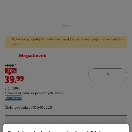
Oplatí sa byť rýchly!
Vzhľadom na vysoký dopyt je dostupných už len niekoľko
kusov.
Megaúlovok
49.99
*
-20%
39.99
vrát. DPH
* Najnižšia cena za posledných 30 dní
Doručenie
Číslo produktu:
100406529
O produkte