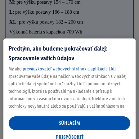
M
: pre výšku postavy 154 – 170 cm
L
: pre výšku postavy 166 – 188 cm
XL
: pre výšku postavy 182 – 200 cm
Výkonná batéria s kapacitou 709 Wh
Predtým, ako budeme pokračovať ďalej:
Spracovanie vašich údajov
Podrobnosti o bezpečnosti produktu
My ako
prevádzkovateľ webových stránok a aplikácie Lidl
spracúvame vaše údaje na našich webových stránkach a v našej
aplikácii (ďalej spoločne len "služby Lidl") pomocou rôznych
Informácie o batériách podľa nariadenia EÚ o
technológií, ktoré sa používajú na ukladanie a prístup k
batériách
informáciám vo vašom koncovom zariadení. Niektoré z nich sú
technicky nevyhnutné alebo sa používajú s vaším súhlasom na
pohodlné nastavenie, na zostavovanie štatistík alebo na
personalizovanú reklamu v rámci služieb Lidl aj mimo nich. Ak
SÚHLASÍM
Na stiahnutie
ste účastníkom programu Lidl Plus, na tieto účely sa spracúvajú
aj údaje z vášho nákupného správania v obchode.
PRISPÔSOBIŤ