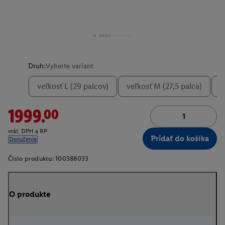
Druh:
Vyberte variant
veľkosť L (29 palcov)
veľkosť M (27,5 palca)
v
1999.00
vrát. DPH a RP
Pridať do košíka
Doručenie
Číslo produktu:
100388033
O produkte