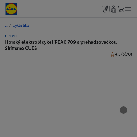
/
Cyklistika
CRIVIT
Horský elektrobicykel PEAK 709 s prehadzovačkou
Shimano CUES
4.3/5
(70)
4.3 z 5 hviezdi