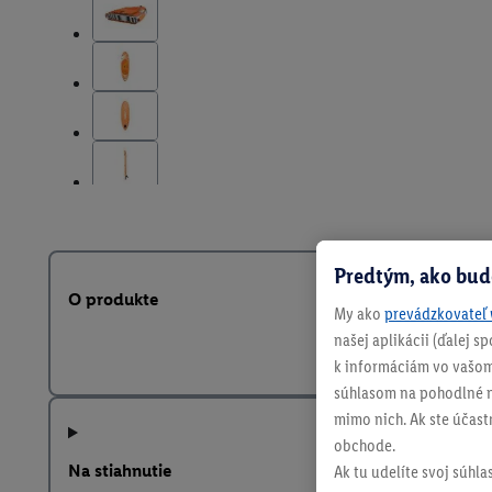
Predtým, ako bud
O produkte
My ako
prevádzkovateľ 
našej aplikácii (ďalej 
k informáciám vo vašom
súhlasom na pohodlné na
mimo nich. Ak ste účast
obchode.
Na stiahnutie
Ak tu udelíte svoj súhla