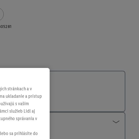
405281
ch stránkach a v
 na ukladanie a prístup
užívajú s vaším
mci služieb Lidl aj
ákupného správania v
lebo sa prihlásite do