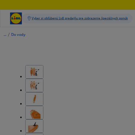
/
Do vody