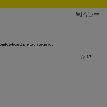
addleboard pre začiatočníkov
4.1/5
(14)
4.1 z 5 hviezdičiek