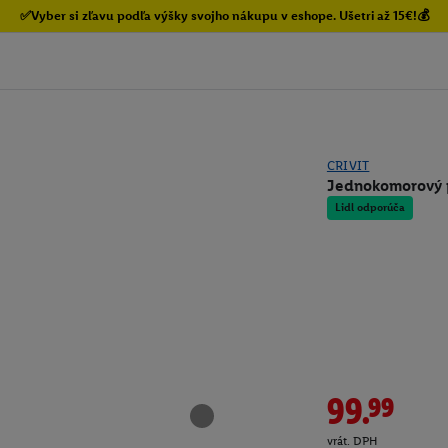
✅Vyber si zľavu podľa výšky svojho nákupu v eshope. Ušetri až 15€!💰
CRIVIT
Jednokomorový p
Lidl odporúča
99.99
vrát. DPH