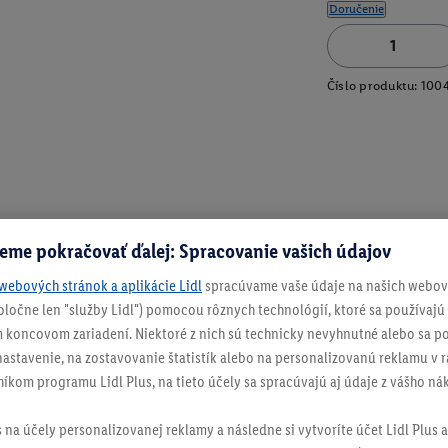
Doručenie
Číslo produktu:
100
eme pokračovať ďalej: Spracovanie vašich údajov
webových stránok a aplikácie Lidl
spracúvame vaše údaje na našich webový
spoločne len "služby Lidl") pomocou rôznych technológií, ktoré sa používajú
 koncovom zariadení. Niektoré z nich sú technicky nevyhnutné alebo sa po
stavenie, na zostavovanie štatistík alebo na personalizovanú reklamu v rá
níkom programu Lidl Plus, na tieto účely sa spracúvajú aj údaje z vášho n
s na účely personalizovanej reklamy a následne si vytvoríte účet Lidl Plus a