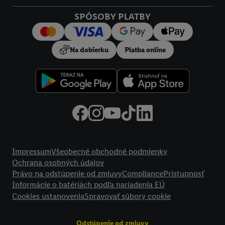
SPÔSOBY PLATBY
Na dobierku
Platba online
Právne informácie
Impressum
Všeobecné obchodné podmienky
Ochrana osobných údajov
Právo na odstúpenie od zmluvy
Compliance
Prístupnosť
Informácie o batériách podľa nariadenia EÚ
Cookies ustanovenia
Spravovať súbory cookie
Odstúpenie od zmluvy