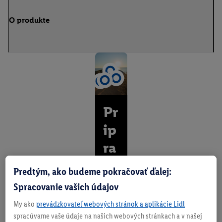
O produkte
Pr
ip
ra
ve
Predtým, ako budeme pokračovať ďalej:
né
Spracovanie vašich údajov
na
My ako
prevádzkovateľ webových stránok a aplikácie Lidl
pr
spracúvame vaše údaje na našich webových stránkach a v našej