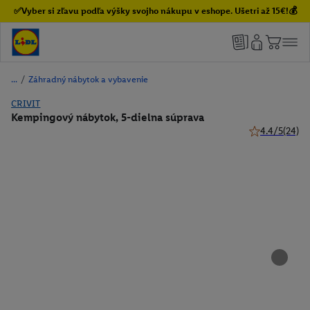
✅Vyber si zľavu podľa výšky svojho nákupu v eshope. Ušetri až 15€!💰
/
Záhradný nábytok a vybavenie
CRIVIT
Kempingový nábytok, 5-dielna súprava
4.4/5
(24)
4.4 z 5 hviezdi