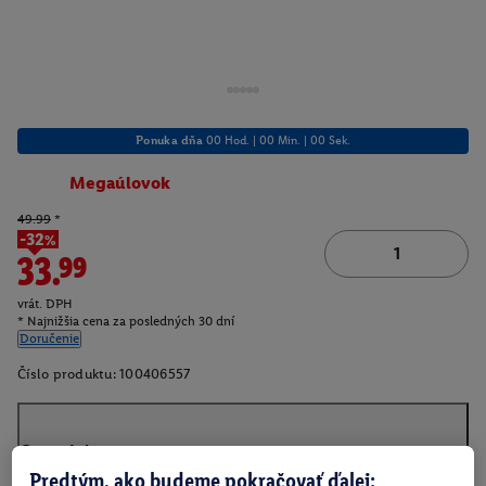
Ponuka dňa
00 Hod. | 00 Min. | 00 Sek.
Megaúlovok
49.99
*
-32%
33.99
vrát. DPH
* Najnižšia cena za posledných 30 dní
Doručenie
Číslo produktu:
100406557
O produkte
Predtým, ako budeme pokračovať ďalej: