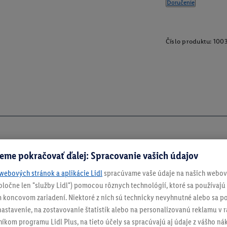
Doručenie
Číslo produktu:
100
eme pokračovať ďalej: Spracovanie vašich údajov
webových stránok a aplikácie Lidl
spracúvame vaše údaje na našich webový
spoločne len "služby Lidl") pomocou rôznych technológií, ktoré sa používajú
 koncovom zariadení. Niektoré z nich sú technicky nevyhnutné alebo sa po
stavenie, na zostavovanie štatistík alebo na personalizovanú reklamu v rá
níkom programu Lidl Plus, na tieto účely sa spracúvajú aj údaje z vášho n