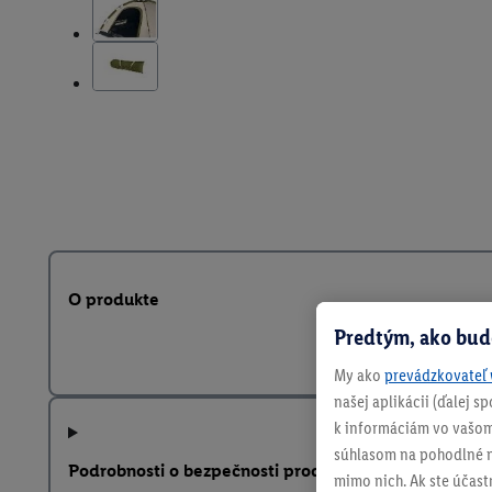
O produkte
Predtým, ako bud
My ako
prevádzkovateľ 
našej aplikácii (ďalej 
k informáciám vo vašom
súhlasom na pohodlné na
Podrobnosti o bezpečnosti produktu
mimo nich. Ak ste účast