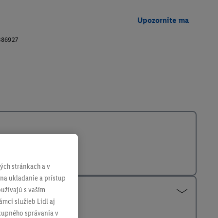
Upozornite ma
386927
ch stránkach a v
 na ukladanie a prístup
užívajú s vaším
mci služieb Lidl aj
ákupného správania v