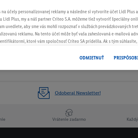
s na účely personalizovanej reklamy a následne si vytvoríte účet Lidl Plus a
 Lidl Plus, my a náš partner Criteo S.A. môžeme tiež vytvoriť špeciálny onli
tam uvediete, aby sme vás mohli rozpoznať v službách prevádzkovaných tre
izovanú reklamu. Na tento účel môže byť vaša zaheslovaná e-mailová adre
entifikátormi, ktoré vám spoločnosť Criteo SA pridelila. Ak s tým súhlasíte, 
klamy na produkty, o ktoré ste prejavili záujem (napr. vložením produktu do
le nie jeho zakúpením), sa môžu zobrazovať aj na rôznych zariadeniach a 
ODMIETNUŤ
PRISPÔSOB
 možno priradiť niekoľko koncových zariadení alebo používanie viacerých 
hovanej e-mailovej adresy a prípadne ďalších identifikátorov/identifikáto
ispozícii.
žete povoliť jednotlivé účely a nájsť ďalšie informácie o podmienkach sp
Odoberaj Newsletter!
Odmietnuť
" môžete povoliť iba používanie potrebných technológií. Kliknut
acúvaním na všetky vyššie uvedené účely. Ďalšie informácie vrátane inform
ašom práve kedykoľvek odvolať súhlas s účinnosťou do budúcnosti nájdet
nie
Vrátenie zadarmo
Každý
ov
.
Imprint nájdete tu.