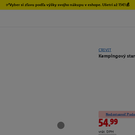
✅Vyber si zľavu podľa výšky svojho nákupu v eshope. Ušetri až 15€!💰
CRIVIT
Kempingový stan
Nedostupné! Podob
54.99
vrát. DPH