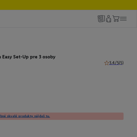
 Easy Set-Up pre 3 osoby
3.4/5
(5)
3.4 z 5 hviezdičie
né skvelé produkty nájdeš tu.