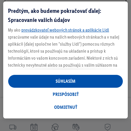
Predtým, ako budeme pokračovať ďalej:
Informácie o batériách podľa nariadenia EÚ o
Spracovanie vašich údajov
batériách
My ako
prevádzkovateľ webových stránok a aplikácie Lidl
spracúvame vaše údaje na našich webových stránkach a v našej
aplikácii (ďalej spoločne len "služby Lidl") pomocou rôznych
Na stiahnutie
technológií, ktoré sa používajú na ukladanie a prístup k
informáciám vo vašom koncovom zariadení. Niektoré z nich sú
technicky nevyhnutné alebo sa používajú s vaším súhlasom na
pohodlné nastavenie, na zostavovanie štatistík alebo na
personalizovanú reklamu v rámci služieb Lidl aj mimo nich. Ak
SÚHLASÍM
ste účastníkom programu Lidl Plus, na tieto účely sa spracúvajú
aj údaje z vášho nákupného správania v obchode.
PRISPÔSOBIŤ
Ak tu udelíte svoj súhlas na účely personalizovanej reklamy a
následne si vytvoríte účet Lidl Plus alebo sa prihlásite do svojho
ODMIETNUŤ
Odoberaj Newsletter!
existujúceho účtu Lidl Plus, my a náš partner Criteo S.A. môžeme
tiež vytvoriť špeciálny online identifikátor z e-mailovej adresy,
ktorú tam uvediete, aby sme vás mohli rozpoznať v službách