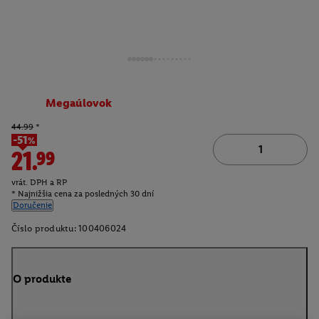
Megaúlovok
44.99
*
-51%
21.99
vrát. DPH a RP
* Najnižšia cena za posledných 30 dní
Doručenie
Číslo produktu:
100406024
O produkte