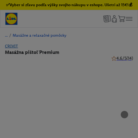
✅Vyber si zľavu podľa výšky svojho nákupu v eshope. Ušetri až 15€!💰
/
Masážne a relaxačné pomôcky
CRIVIT
Masážna pištoľ Premium
4.6/5
(14)
4.6 z 5 hviezd