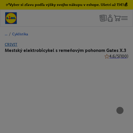
✅Vyber si zľavu podľa výšky svojho nákupu v eshope. Ušetri až 15€!💰
/
Cyklistika
CRIVIT
Mestský elektrobicykel s remeňovým pohonom Gates X.3
4.6/5
(100)
4.6 z 5 hviezdič