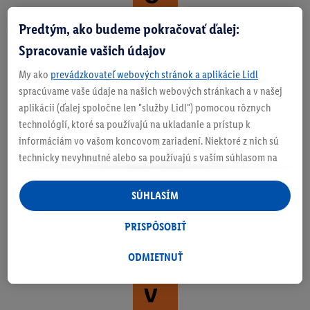
bl
Predtým, ako budeme pokračovať ďalej:
eč
Spracovanie vašich údajov
te
My ako
prevádzkovateľ webových stránok a aplikácie Lidl
sa
spracúvame vaše údaje na našich webových stránkach a v našej
aplikácii (ďalej spoločne len "služby Lidl") pomocou rôznych
.
technológií, ktoré sa používajú na ukladanie a prístup k
N
informáciám vo vašom koncovom zariadení. Niektoré z nich sú
technicky nevyhnutné alebo sa používajú s vaším súhlasom na
as
pohodlné nastavenie, na zostavovanie štatistík alebo na
ad
personalizovanú reklamu v rámci služieb Lidl aj mimo nich. Ak
SÚHLASÍM
ste účastníkom programu Lidl Plus, na tieto účely sa spracúvajú
ni
aj údaje z vášho nákupného správania v obchode.
PRISPÔSOBIŤ
te
Ak tu udelíte svoj súhlas na účely personalizovanej reklamy a
následne si vytvoríte účet Lidl Plus alebo sa prihlásite do svojho
ODMIETNUŤ
.
existujúceho účtu Lidl Plus, my a náš partner Criteo S.A. môžeme
V
tiež vytvoriť špeciálny online identifikátor z e-mailovej adresy,
ktorú tam uvediete, aby sme vás mohli rozpoznať v službách