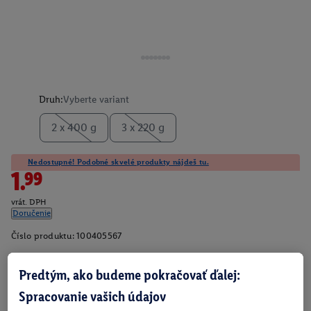
Druh:
Vyberte variant
2 x 400 g
3 x 220 g
Nedostupné! Podobné skvelé produkty nájdeš tu.
1.99
vrát. DPH
Doručenie
Číslo produktu:
100405567
Predtým, ako budeme pokračovať ďalej:
O produkte
Spracovanie vašich údajov