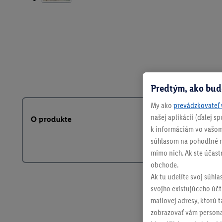
Predtým, ako bud
My ako
prevádzkovateľ 
našej aplikácii (ďalej 
O produkte
k informáciám vo vašom
súhlasom na pohodlné na
mimo nich. Ak ste účast
obchode.
Ak tu udelíte svoj súhla
svojho existujúceho účtu
mailovej adresy, ktorú 
zobrazovať vám personal