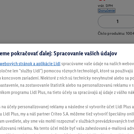
vrát. DPH
Doručenie
Číslo produktu:
100
eme pokračovať ďalej: Spracovanie vašich údajov
webových stránok a aplikácie Lidl
spracúvame vaše údaje na našich webový
spoločne len "služby Lidl") pomocou rôznych technológií, ktoré sa používajú
 koncovom zariadení. Niektoré z nich sú technicky nevyhnutné alebo sa po
stavenie, na zostavovanie štatistík alebo na personalizovanú reklamu v rá
níkom programu Lidl Plus, na tieto účely sa spracúvajú aj údaje z vášho n
s na účely personalizovanej reklamy a následne si vytvoríte účet Lidl Plus a
 Lidl Plus, my a náš partner Criteo S.A. môžeme tiež vytvoriť špeciálny onli
tam uvediete, aby sme vás mohli rozpoznať v službách prevádzkovaných tre
izovanú reklamu. Na tento účel môže byť vaša zaheslovaná e-mailová adre