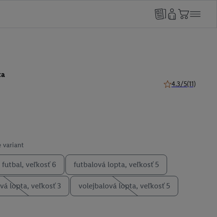
ta
4.3/5
(11)
4.3 z 5 hviezdičiek
 variant
futbal, veľkosť 6
futbalová lopta, veľkosť 5
vá lopta, veľkosť 3
volejbalová lopta, veľkosť 5