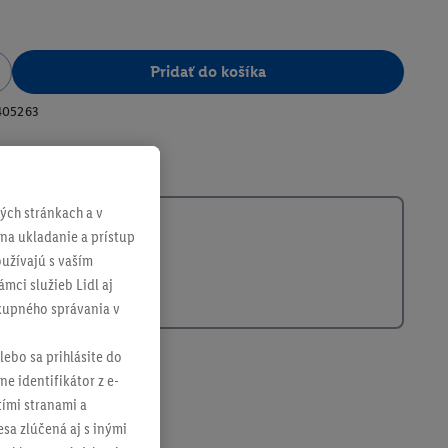
Pridať do košíka
405263
ch stránkach a v
 na ukladanie a prístup
užívajú s vaším
mci služieb Lidl aj
ákupného správania v
lebo sa prihlásite do
ne identifikátor z e-
tími stranami a
sa zlúčená aj s inými