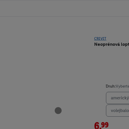
CRIVIT
Neoprénová lop
Druh:
Vyberte
americký 
volejbalo
6.99