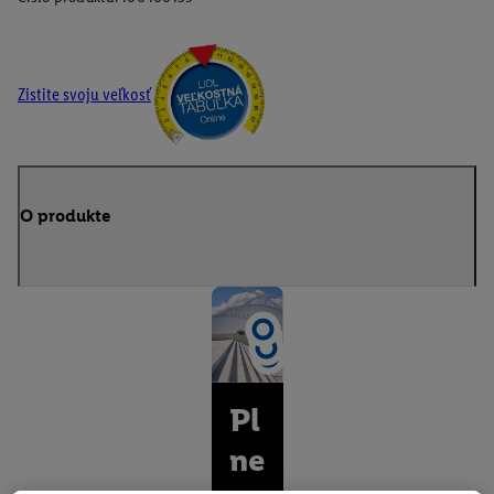
Zistite svoju veľkosť
O produkte
Pl
ne