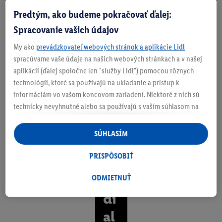
vy
Predtým, ako budeme pokračovať ďalej:
ba
Spracovanie vašich údajov
ve
My ako
prevádzkovateľ webových stránok a aplikácie Lidl
né
spracúvame vaše údaje na našich webových stránkach a v našej
na
aplikácii (ďalej spoločne len "služby Lidl") pomocou rôznych
technológií, ktoré sa používajú na ukladanie a prístup k
ak
informáciám vo vašom koncovom zariadení. Niektoré z nich sú
úk
technicky nevyhnutné alebo sa používajú s vaším súhlasom na
pohodlné nastavenie, na zostavovanie štatistík alebo na
oľ
personalizovanú reklamu v rámci služieb Lidl aj mimo nich. Ak
SÚHLASÍM
ve
ste účastníkom programu Lidl Plus, na tieto účely sa spracúvajú
aj údaje z vášho nákupného správania v obchode.
PRISPÔSOBIŤ
k
Ak tu udelíte svoj súhlas na účely personalizovanej reklamy a
vz
následne si vytvoríte účet Lidl Plus alebo sa prihlásite do svojho
ODMIETNUŤ
existujúceho účtu Lidl Plus, my a náš partner Criteo S.A. môžeme
di
tiež vytvoriť špeciálny online identifikátor z e-mailovej adresy,
al
ktorú tam uvediete, aby sme vás mohli rozpoznať v službách