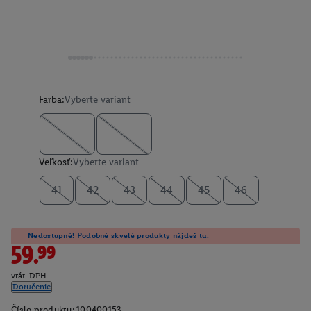
Farba:
Vyberte variant
Veľkosť:
Vyberte variant
41
42
43
44
45
46
Nedostupné! Podobné skvelé produkty nájdeš tu.
59.99
vrát. DPH
Doručenie
Číslo produktu:
100400153