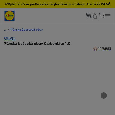
✅Vyber si zľavu podľa výšky svojho nákupu v eshope. Ušetri až 15€!💰
/
Pánska športová obuv
CRIVIT
Pánska bežecká obuv CarbonLite 1.0
4.1/5
(58)
4.1 z 5 hviezd