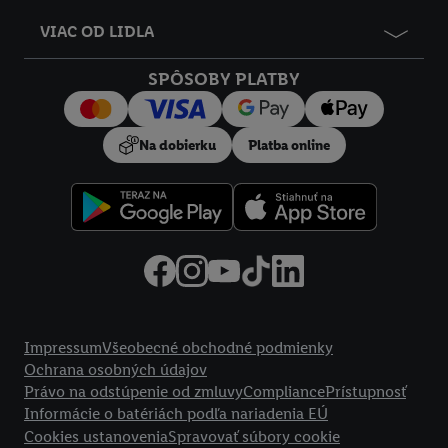
údajov.
VIAC OD LIDLA
Kliknutím na možnosť "
Odmietnuť
" môžete povoliť iba
používanie potrebných technológií. Kliknutím na "
Súhlasím
"
SPÔSOBY PLATBY
vyjadríte súhlas so spracúvaním na všetky vyššie uvedené účely.
Ďalšie informácie vrátane informácií o dobe uchovávania
údajov a Vašom práve kedykoľvek odvolať súhlas s účinnosťou
Na dobierku
Platba online
do budúcnosti nájdete v našich
zásadách ochrany osobných
údajov
.
Imprint nájdete tu.
Právne informácie
Impressum
Všeobecné obchodné podmienky
Ochrana osobných údajov
Právo na odstúpenie od zmluvy
Compliance
Prístupnosť
Informácie o batériách podľa nariadenia EÚ
Cookies ustanovenia
Spravovať súbory cookie