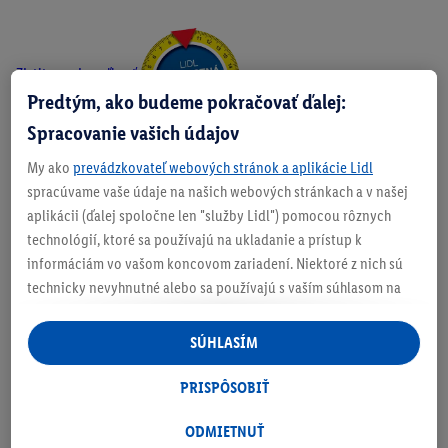
Zistite svoju veľkosť
Predtým, ako budeme pokračovať ďalej:
Spracovanie vašich údajov
My ako
prevádzkovateľ webových stránok a aplikácie Lidl
O produkte
spracúvame vaše údaje na našich webových stránkach a v našej
aplikácii (ďalej spoločne len "služby Lidl") pomocou rôznych
technológií, ktoré sa používajú na ukladanie a prístup k
informáciám vo vašom koncovom zariadení. Niektoré z nich sú
technicky nevyhnutné alebo sa používajú s vaším súhlasom na
Podrobnosti o bezpečnosti produktu
pohodlné nastavenie, na zostavovanie štatistík alebo na
personalizovanú reklamu v rámci služieb Lidl aj mimo nich. Ak
SÚHLASÍM
ste účastníkom programu Lidl Plus, na tieto účely sa spracúvajú
aj údaje z vášho nákupného správania v obchode.
PRISPÔSOBIŤ
Ak tu udelíte svoj súhlas na účely personalizovanej reklamy a
následne si vytvoríte účet Lidl Plus alebo sa prihlásite do svojho
ODMIETNUŤ