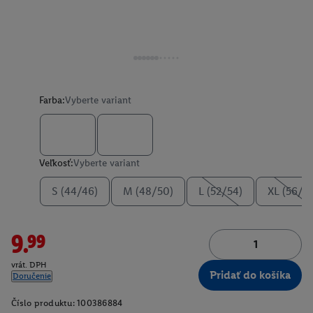
Farba:
Vyberte variant
Veľkosť:
Vyberte variant
S (44/46)
M (48/50)
L (52/54)
XL (56/5
9.99
vrát. DPH
Pridať do košíka
Doručenie
Číslo produktu:
100386884