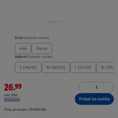
Druh:
Vyberte variant
sivá
čierna
Veľkosť:
Vyberte variant
S (44/46)
M (48/50)
L (52/54)
XL (56/5
26.99
vrát. DPH
Pridať do košíka
Doručenie
Číslo produktu:
100405383