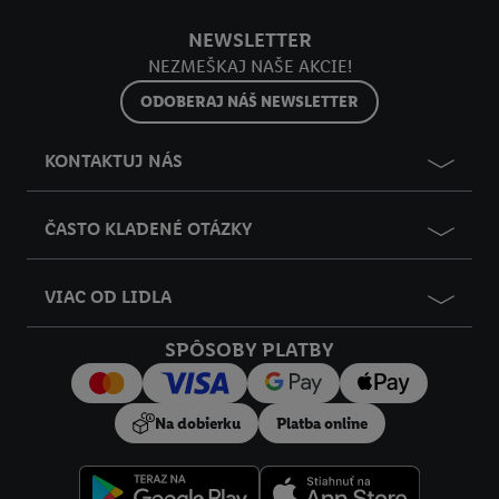
Ďalšie informácie vrátane informácií o dobe uchovávania
y
údajov a Vašom práve kedykoľvek odvolať súhlas s účinnosťou
NEWSLETTER
do budúcnosti nájdete v našich
zásadách ochrany osobných
NEZMEŠKAJ NAŠE AKCIE!
údajov
.
Imprint nájdete tu.
ODOBERAJ NÁŠ NEWSLETTER
KONTAKTUJ NÁS
ČASTO KLADENÉ OTÁZKY
VIAC OD LIDLA
SPÔSOBY PLATBY
Na dobierku
Platba online