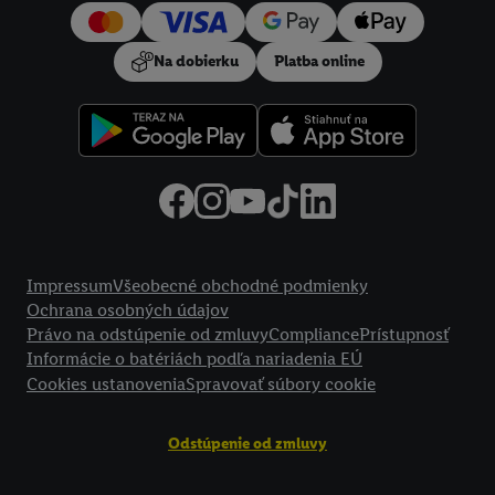
používanie potrebných technológií. Kliknutím na "
Súhlasím
"
vyjadríte súhlas so spracúvaním na všetky vyššie uvedené účely.
Na dobierku
Platba online
Ďalšie informácie vrátane informácií o dobe uchovávania
údajov a Vašom práve kedykoľvek odvolať súhlas s účinnosťou
do budúcnosti nájdete v našich
zásadách ochrany osobných
údajov
.
Imprint nájdete tu.
Právne informácie
Impressum
Všeobecné obchodné podmienky
Ochrana osobných údajov
Právo na odstúpenie od zmluvy
Compliance
Prístupnosť
Informácie o batériách podľa nariadenia EÚ
Cookies ustanovenia
Spravovať súbory cookie
Odstúpenie od zmluvy