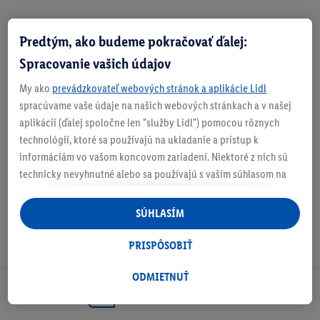
Predtým, ako budeme pokračovať ďalej:
Zistite svoju veľkosť
Spracovanie vašich údajov
My ako
prevádzkovateľ webových stránok a aplikácie Lidl
spracúvame vaše údaje na našich webových stránkach a v našej
aplikácii (ďalej spoločne len "služby Lidl") pomocou rôznych
O produkte
technológií, ktoré sa používajú na ukladanie a prístup k
informáciám vo vašom koncovom zariadení. Niektoré z nich sú
technicky nevyhnutné alebo sa používajú s vaším súhlasom na
pohodlné nastavenie, na zostavovanie štatistík alebo na
personalizovanú reklamu v rámci služieb Lidl aj mimo nich. Ak
SÚHLASÍM
ste účastníkom programu Lidl Plus, na tieto účely sa spracúvajú
aj údaje z vášho nákupného správania v obchode.
PRISPÔSOBIŤ
Ak tu udelíte svoj súhlas na účely personalizovanej reklamy a
následne si vytvoríte účet Lidl Plus alebo sa prihlásite do svojho
ODMIETNUŤ
existujúceho účtu Lidl Plus, my a náš partner Criteo S.A. môžeme
Odoberaj Newsletter!
tiež vytvoriť špeciálny online identifikátor z e-mailovej adresy,