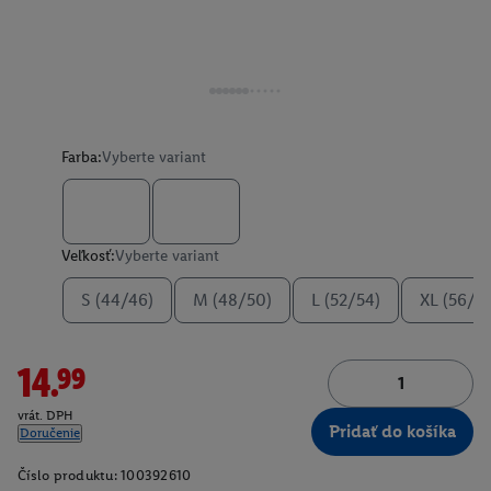
Farba:
Vyberte variant
Veľkosť:
Vyberte variant
S (44/46)
M (48/50)
L (52/54)
XL (56/5
14.99
vrát. DPH
Pridať do košíka
Doručenie
Číslo produktu:
100392610