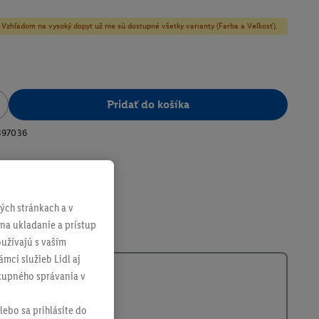
y! Vzhľadom na vysoký dopyt už nie sú dostupné všetky varianty (Farba a Veľkosť).
Pridať do košíka
397036
ch stránkach a v
 na ukladanie a prístup
užívajú s vaším
mci služieb Lidl aj
ákupného správania v
lebo sa prihlásite do