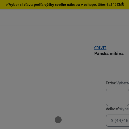
✅Vyber si zľavu podľa výšky svojho nákupu v eshope. Ušetri až 15€!💰
CRIVIT
Pánska mikina
Farba:
Vybert
Veľkosť:
Vyber
S (44/46