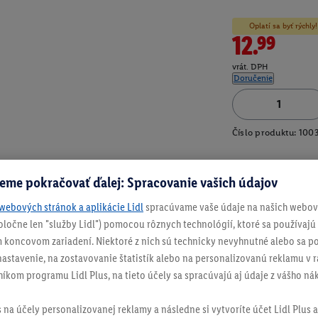
Oplatí sa byť rýchl
12.99
vrát. DPH
Doručenie
Číslo produktu:
100
eme pokračovať ďalej: Spracovanie vašich údajov
webových stránok a aplikácie Lidl
spracúvame vaše údaje na našich webový
spoločne len "služby Lidl") pomocou rôznych technológií, ktoré sa používajú
 koncovom zariadení. Niektoré z nich sú technicky nevyhnutné alebo sa po
stavenie, na zostavovanie štatistík alebo na personalizovanú reklamu v rá
níkom programu Lidl Plus, na tieto účely sa spracúvajú aj údaje z vášho n
s na účely personalizovanej reklamy a následne si vytvoríte účet Lidl Plus a