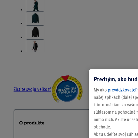
Predtým, ako bud
Zistite svoju veľkosť
My ako
prevádzkovateľ 
našej aplikácii (ďalej 
k informáciám vo vašom
súhlasom na pohodlné na
mimo nich. Ak ste účast
O produkte
obchode.
Ak tu udelíte svoj súhla