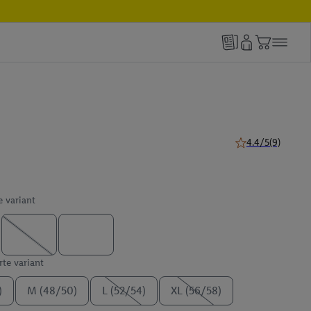
4.4/5
(9)
4.4 z 5 hviezdičie
e variant
te variant
)
M (48/50)
L (52/54)
XL (56/58)