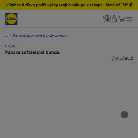
✅Vyber si zľavu podľa výšky svojho nákupu v eshope. Ušetri až 15€!💰
/
Pánske športové bundy a vesty
CRIVIT
Pánska softšelová bunda
4.3/5
(82)
4.3 z 5 hviezd