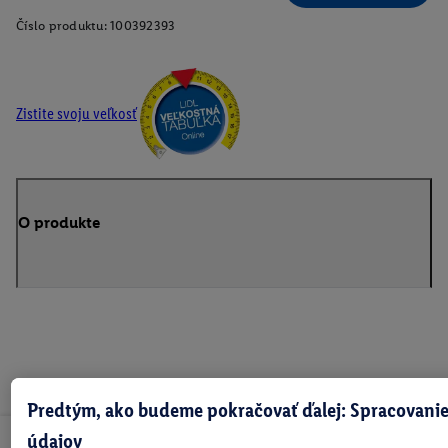
Číslo produktu:
100392393
Zistite svoju veľkosť
O produkte
Predtým, ako budeme pokračovať ďalej: Spracovanie
údajov