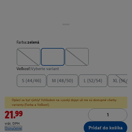
Farba:
zelená
Veľkosť:
Vyberte variant
S (44/46)
M (48/50)
L (52/54)
XL (56/5
Oplatí sa byť rýchly! Vzhľadom na vysoký dopyt už nie sú dostupné všetky
varianty (Farba a Veľkosť).
21.99
vrát. DPH
Pridať do košíka
Doručenie