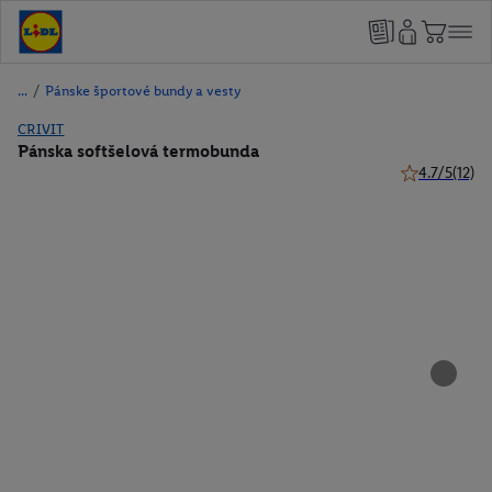
/
Pánske športové bundy a vesty
CRIVIT
Pánska softšelová termobunda
4.7/5
(12)
4.7 z 5 hviezd