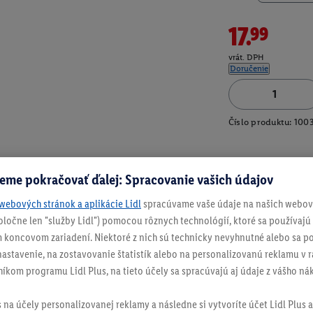
17.99
vrát. DPH
Doručenie
Číslo produktu:
100
eme pokračovať ďalej: Spracovanie vašich údajov
webových stránok a aplikácie Lidl
spracúvame vaše údaje na našich webový
spoločne len "služby Lidl") pomocou rôznych technológií, ktoré sa používajú
 koncovom zariadení. Niektoré z nich sú technicky nevyhnutné alebo sa po
stavenie, na zostavovanie štatistík alebo na personalizovanú reklamu v rá
níkom programu Lidl Plus, na tieto účely sa spracúvajú aj údaje z vášho n
s na účely personalizovanej reklamy a následne si vytvoríte účet Lidl Plus a