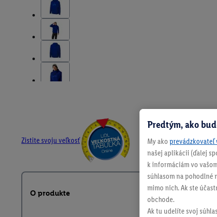
Predtým, ako bud
Zistite svoju veľkosť
My ako
prevádzkovateľ 
našej aplikácii (ďalej 
k informáciám vo vašom
súhlasom na pohodlné na
mimo nich. Ak ste účast
O produkte
obchode.
Ak tu udelíte svoj súhla