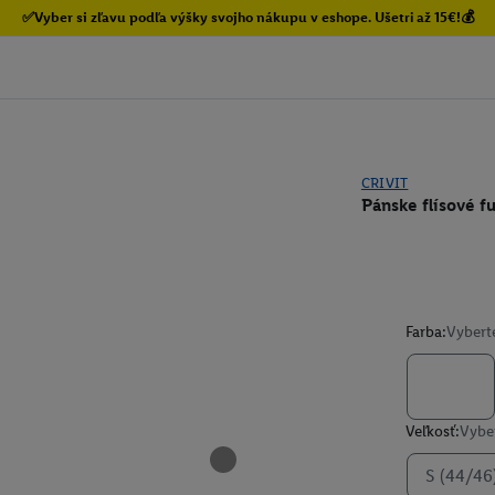
✅Vyber si zľavu podľa výšky svojho nákupu v eshope. Ušetri až 15€!💰
CRIVIT
Pánske flísové f
Farba:
Vybert
Veľkosť:
Vyber
S (44/46