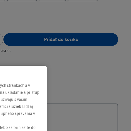
Pridať do košíka
396158
ch stránkach a v
 na ukladanie a prístup
užívajú s vaším
mci služieb Lidl aj
ákupného správania v
lebo sa prihlásite do