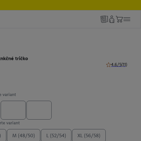
unkčné tričko
4.6/5
(11)
4.6 z 5 hviezdičiek
e variant
te variant
)
M (48/50)
L (52/54)
XL (56/58)