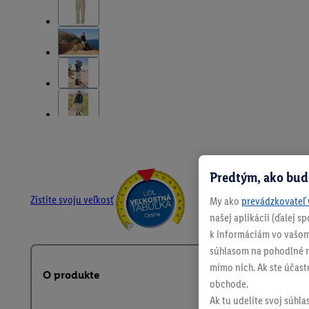
Predtým, ako bud
Zistite svoju veľkosť
My ako
prevádzkovateľ 
našej aplikácii (ďalej 
k informáciám vo vašom
súhlasom na pohodlné na
mimo nich. Ak ste účast
O produkte
obchode.
Ak tu udelíte svoj súhla