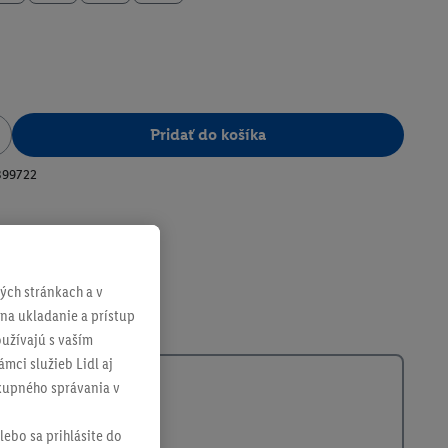
Pridať do košíka
399722
ch stránkach a v
 na ukladanie a prístup
užívajú s vaším
mci služieb Lidl aj
ákupného správania v
lebo sa prihlásite do