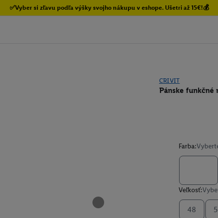
✅Vyber si zľavu podľa výšky svojho nákupu v eshope. Ušetri až 15€!💰
CRIVIT
Pánske funkčné 
Farba:
Vybert
Veľkosť:
Vyber
48
5