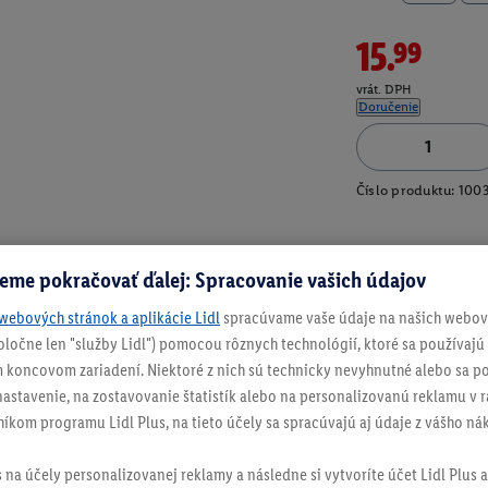
15.99
vrát. DPH
Doručenie
Číslo produktu:
100
eme pokračovať ďalej: Spracovanie vašich údajov
webových stránok a aplikácie Lidl
spracúvame vaše údaje na našich webový
spoločne len "služby Lidl") pomocou rôznych technológií, ktoré sa používajú
 koncovom zariadení. Niektoré z nich sú technicky nevyhnutné alebo sa po
stavenie, na zostavovanie štatistík alebo na personalizovanú reklamu v rá
níkom programu Lidl Plus, na tieto účely sa spracúvajú aj údaje z vášho n
s na účely personalizovanej reklamy a následne si vytvoríte účet Lidl Plus a