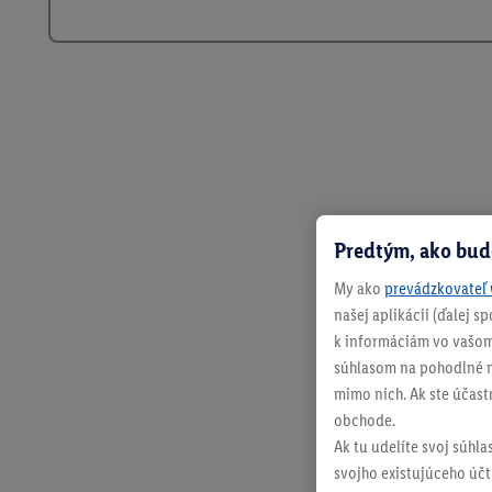
Predtým, ako bud
My ako
prevádzkovateľ 
našej aplikácii (ďalej 
k informáciám vo vašom
súhlasom na pohodlné na
mimo nich. Ak ste účast
obchode.
Ak tu udelíte svoj súhla
svojho existujúceho účtu