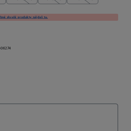
né skvelé produkty nájdeš tu.
406274