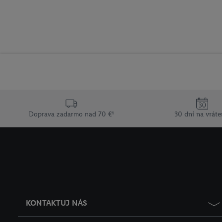
Doprava zadarmo nad 70 €¹
30 dní na vráte
KONTAKTUJ NÁS