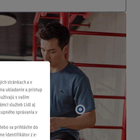
ch stránkach a v
 na ukladanie a prístup
užívajú s vaším
mci služieb Lidl aj
ákupného správania v
lebo sa prihlásite do
ne identifikátor z e-