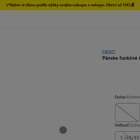
✅Vyber si zľavu podľa výšky svojho nákupu v eshope. Ušetri až 15€!💰
CRIVIT
Pánske funkčné 
Farba:
Vybert
Veľkosť:
Vyber
S (44/46