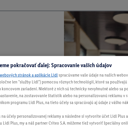
eme pokračovať ďalej: Spracovanie vašich údajov
webových stránok a aplikácie Lidl
spracúvame vaše údaje na našich webový
spoločne len "služby Lidl") pomocou rôznych technológií, ktoré sa používajú
 koncovom zariadení. Niektoré z nich sú technicky nevyhnutné alebo sa po
stavenie, na zostavovanie štatistík alebo na personalizovanú reklamu v rá
níkom programu Lidl Plus, na tieto účely sa spracúvajú aj údaje z vášho n
s na účely personalizovanej reklamy a následne si vytvoríte účet Lidl Plus a
 Lidl Plus, my a náš partner Criteo S.A. môžeme tiež vytvoriť špeciálny onli