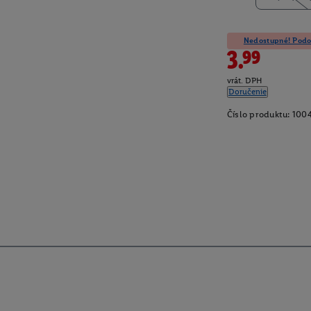
Nedostupné! Podob
3.99
vrát. DPH
Doručenie
Číslo produktu:
100