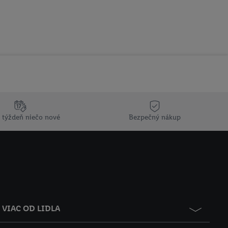
 týždeň niečo nové
Bezpečný nákup
VIAC OD LIDLA