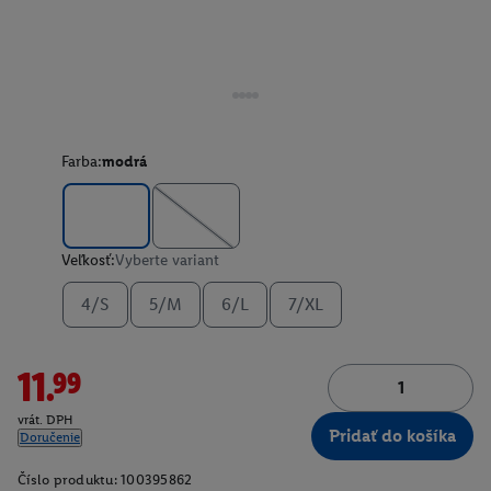
Farba:
modrá
Veľkosť:
Vyberte variant
4/S
5/M
6/L
7/XL
11.99
vrát. DPH
Pridať do košíka
Doručenie
Číslo produktu:
100395862