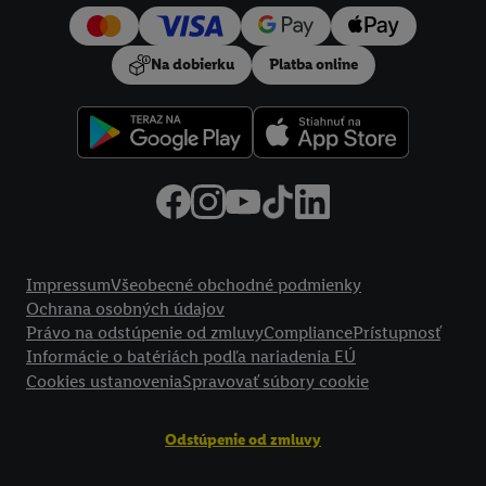
používanie potrebných technológií. Kliknutím na "
Súhlasím
"
vyjadríte súhlas so spracúvaním na všetky vyššie uvedené účely.
Na dobierku
Platba online
Ďalšie informácie vrátane informácií o dobe uchovávania
údajov a Vašom práve kedykoľvek odvolať súhlas s účinnosťou
do budúcnosti nájdete v našich
zásadách ochrany osobných
údajov
.
Imprint nájdete tu.
Právne informácie
Impressum
Všeobecné obchodné podmienky
Ochrana osobných údajov
Právo na odstúpenie od zmluvy
Compliance
Prístupnosť
Informácie o batériách podľa nariadenia EÚ
Cookies ustanovenia
Spravovať súbory cookie
Odstúpenie od zmluvy