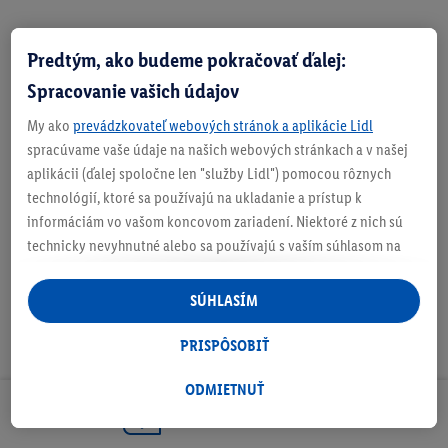
Predtým, ako budeme pokračovať ďalej:
Zistite svoju veľkosť
Spracovanie vašich údajov
My ako
prevádzkovateľ webových stránok a aplikácie Lidl
spracúvame vaše údaje na našich webových stránkach a v našej
aplikácii (ďalej spoločne len "služby Lidl") pomocou rôznych
O produkte
technológií, ktoré sa používajú na ukladanie a prístup k
informáciám vo vašom koncovom zariadení. Niektoré z nich sú
technicky nevyhnutné alebo sa používajú s vaším súhlasom na
pohodlné nastavenie, na zostavovanie štatistík alebo na
personalizovanú reklamu v rámci služieb Lidl aj mimo nich. Ak
SÚHLASÍM
ste účastníkom programu Lidl Plus, na tieto účely sa spracúvajú
aj údaje z vášho nákupného správania v obchode.
PRISPÔSOBIŤ
Ak tu udelíte svoj súhlas na účely personalizovanej reklamy a
následne si vytvoríte účet Lidl Plus alebo sa prihlásite do svojho
ODMIETNUŤ
existujúceho účtu Lidl Plus, my a náš partner Criteo S.A. môžeme
Odoberaj Newsletter!
tiež vytvoriť špeciálny online identifikátor z e-mailovej adresy,