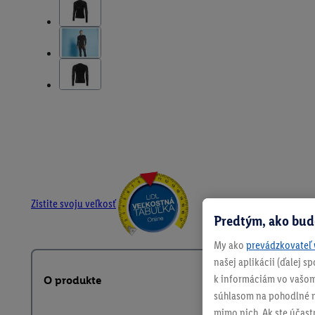
Zistite svoju veľkosť
Predtým, ako bud
My ako
prevádzkovateľ 
našej aplikácii (ďalej 
k informáciám vo vašom
O produkte
súhlasom na pohodlné na
mimo nich. Ak ste účast