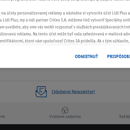
s na účely personalizovanej reklamy a následne si vytvoríte účet Lidl Plus a
 Lidl Plus, my a náš partner Criteo S.A. môžeme tiež vytvoriť špeciálny onli
tam uvediete, aby sme vás mohli rozpoznať v službách prevádzkovaných tre
izovanú reklamu. Na tento účel môže byť vaša zaheslovaná e-mailová adre
entifikátormi, ktoré vám spoločnosť Criteo SA pridelila. Ak s tým súhlasíte, 
klamy na produkty, o ktoré ste prejavili záujem (napr. vložením produktu do
le nie jeho zakúpením), sa môžu zobrazovať aj na rôznych zariadeniach a 
ODMIETNUŤ
PRISPÔSOB
 možno priradiť niekoľko koncových zariadení alebo používanie viacerých 
hovanej e-mailovej adresy a prípadne ďalších identifikátorov/identifikáto
ispozícii.
žete povoliť jednotlivé účely a nájsť ďalšie informácie o podmienkach sp
Odoberaj Newsletter!
Odmietnuť
" môžete povoliť iba používanie potrebných technológií. Kliknut
acúvaním na všetky vyššie uvedené účely. Ďalšie informácie vrátane inform
ašom práve kedykoľvek odvolať súhlas s účinnosťou do budúcnosti nájdet
nie
Vrátenie zadarmo
Každý
ov
.
Imprint nájdete tu.