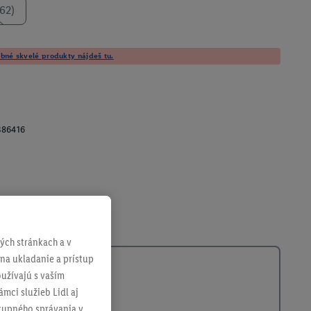
62)
né skvelé produkty nájdeš tu.
386416
ch stránkach a v
 na ukladanie a prístup
užívajú s vaším
mci služieb Lidl aj
ákupného správania v