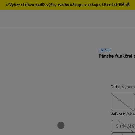
✅Vyber si zľavu podľa výšky svojho nákupu v eshope. Ušetri až 15€!💰
CRIVIT
Pánske funkčné 
Farba:
Vybert
Veľkosť:
Vyber
S (44/46