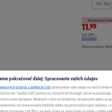
XXL (60/
Nedostupné! Podob
11.99
vrát. DPH
Doručenie
Číslo produktu:
100
eme pokračovať ďalej: Spracovanie vašich údajov
webových stránok a aplikácie Lidl
spracúvame vaše údaje na našich webový
spoločne len "služby Lidl") pomocou rôznych technológií, ktoré sa používajú
 koncovom zariadení. Niektoré z nich sú technicky nevyhnutné alebo sa po
stavenie, na zostavovanie štatistík alebo na personalizovanú reklamu v rá
níkom programu Lidl Plus, na tieto účely sa spracúvajú aj údaje z vášho n