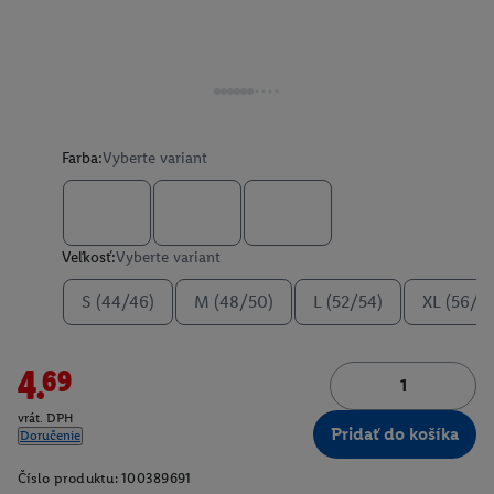
Farba:
Vyberte variant
Veľkosť:
Vyberte variant
S (44/46)
M (48/50)
L (52/54)
XL (56/5
4.69
vrát. DPH
Pridať do košíka
Doručenie
Číslo produktu:
100389691