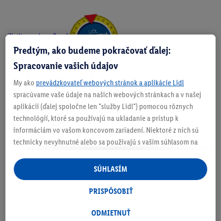
Zistite svoju veľkosť
Predtým, ako budeme pokračovať ďalej:
Spracovanie vašich údajov
My ako
prevádzkovateľ webových stránok a aplikácie Lidl
O produkte
spracúvame vaše údaje na našich webových stránkach a v našej
aplikácii (ďalej spoločne len "služby Lidl") pomocou rôznych
technológií, ktoré sa používajú na ukladanie a prístup k
informáciám vo vašom koncovom zariadení. Niektoré z nich sú
technicky nevyhnutné alebo sa používajú s vaším súhlasom na
Podrobnosti o bezpečnosti produktu
pohodlné nastavenie, na zostavovanie štatistík alebo na
personalizovanú reklamu v rámci služieb Lidl aj mimo nich. Ak
SÚHLASÍM
ste účastníkom programu Lidl Plus, na tieto účely sa spracúvajú
aj údaje z vášho nákupného správania v obchode.
PRISPÔSOBIŤ
Ak tu udelíte svoj súhlas na účely personalizovanej reklamy a
následne si vytvoríte účet Lidl Plus alebo sa prihlásite do svojho
ODMIETNUŤ