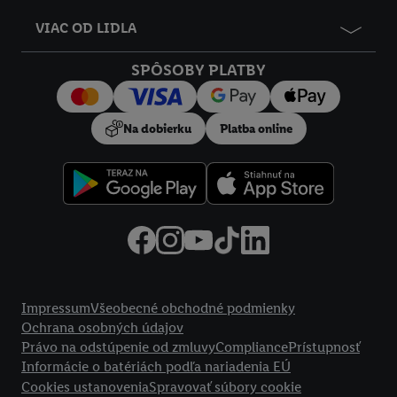
údajov.
VIAC OD LIDLA
Kliknutím na možnosť "
Odmietnuť
" môžete povoliť iba
používanie potrebných technológií. Kliknutím na "
Súhlasím
"
SPÔSOBY PLATBY
vyjadríte súhlas so spracúvaním na všetky vyššie uvedené účely.
Ďalšie informácie vrátane informácií o dobe uchovávania
údajov a Vašom práve kedykoľvek odvolať súhlas s účinnosťou
Na dobierku
Platba online
do budúcnosti nájdete v našich
zásadách ochrany osobných
údajov
.
Imprint nájdete tu.
Právne informácie
Impressum
Všeobecné obchodné podmienky
Ochrana osobných údajov
Právo na odstúpenie od zmluvy
Compliance
Prístupnosť
Informácie o batériách podľa nariadenia EÚ
Cookies ustanovenia
Spravovať súbory cookie