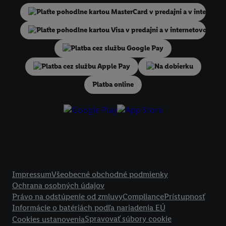
niekoľko koncových zariadení alebo používanie viacerých služieb spo
Lidl, pomocou vašej hashovanej e-mailovej adresy a prípadne ďalších
identifikátorov/identifikátorov, ktoré má spoločnosť Criteo SA k dispo
V časti "
Prispôsobiť
" môžete povoliť jednotlivé účely a nájsť ďalšie in
podmienkach spracúvania osobných údajov.
Kliknutím na možnosť "
Odmietnuť
" môžete povoliť iba používanie po
Na dobierku
technológií. Kliknutím na "
Súhlasím
" vyjadríte súhlas so spracúvaním
Platba online
vyššie uvedené účely. Ďalšie informácie vrátane informácií o dobe u
údajov a Vašom práve kedykoľvek odvolať súhlas s účinnosťou do bu
nájdete v našich
zásadách ochrany osobných údajov
.
Imprint nájdete 
Právne informácie
Impressum
Všeobecné obchodné podmienky
Ochrana osobných údajov
Právo na odstúpenie od zmluvy
Compliance
Prístupnosť
Informácie o batériách podľa nariadenia EÚ
Spravovať súbory cookie
Cookies ustanovenia