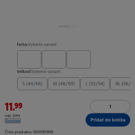
Farba:
Vyberte variant
Veľkosť:
Vyberte variant
S (44/46)
M (48/50)
L (52/54)
XL (56/5
11.99
vrát. DPH
Pridať do košíka
Doručenie
Číslo produktu:
100395909