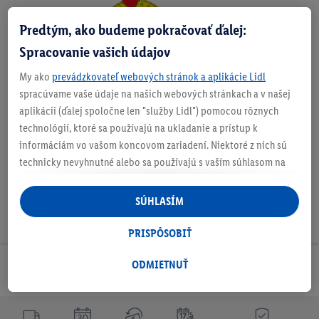
Predtým, ako budeme pokračovať ďalej:
Zistite svoju veľkosť
Spracovanie vašich údajov
My ako
prevádzkovateľ webových stránok a aplikácie Lidl
spracúvame vaše údaje na našich webových stránkach a v našej
O produkte
aplikácii (ďalej spoločne len "služby Lidl") pomocou rôznych
technológií, ktoré sa používajú na ukladanie a prístup k
informáciám vo vašom koncovom zariadení. Niektoré z nich sú
technicky nevyhnutné alebo sa používajú s vaším súhlasom na
pohodlné nastavenie, na zostavovanie štatistík alebo na
personalizovanú reklamu v rámci služieb Lidl aj mimo nich. Ak
SÚHLASÍM
ste účastníkom programu Lidl Plus, na tieto účely sa spracúvajú
aj údaje z vášho nákupného správania v obchode.
PRISPÔSOBIŤ
Ak tu udelíte svoj súhlas na účely personalizovanej reklamy a
následne si vytvoríte účet Lidl Plus alebo sa prihlásite do svojho
ODMIETNUŤ
Odoberaj Newsletter!
existujúceho účtu Lidl Plus, my a náš partner Criteo S.A. môžeme
tiež vytvoriť špeciálny online identifikátor z e-mailovej adresy,
ktorú tam uvediete, aby sme vás mohli rozpoznať v službách