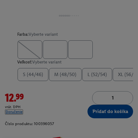
Farba:
Vyberte variant
Veľkosť:
Vyberte variant
S (44/46)
M (48/50)
L (52/54)
XL (56/5
12.99
vrát. DPH
Pridať do košíka
Doručenie
Číslo produktu:
100396057