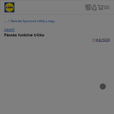
/
Dámske športové tričká a topy
CRIVIT
Pánske funkčné tričko
4.6/5
(22)
4.6 z 5 hviezd