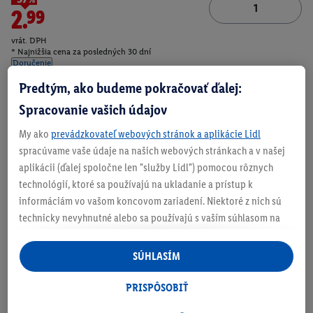
2.99
vrát. DPH
* Najnižšia cena za posledných 30 dní
Doručenie
Predtým, ako budeme pokračovať ďalej:
Číslo produktu:
100397784005
Spracovanie vašich údajov
My ako
prevádzkovateľ webových stránok a aplikácie Lidl
Zistite svoju veľkosť
spracúvame vaše údaje na našich webových stránkach a v našej
aplikácii (ďalej spoločne len "služby Lidl") pomocou rôznych
technológií, ktoré sa používajú na ukladanie a prístup k
informáciám vo vašom koncovom zariadení. Niektoré z nich sú
technicky nevyhnutné alebo sa používajú s vaším súhlasom na
O produkte
pohodlné nastavenie, na zostavovanie štatistík alebo na
personalizovanú reklamu v rámci služieb Lidl aj mimo nich. Ak
SÚHLASÍM
ste účastníkom programu Lidl Plus, na tieto účely sa spracúvajú
aj údaje z vášho nákupného správania v obchode.
PRISPÔSOBIŤ
Ak tu udelíte svoj súhlas na účely personalizovanej reklamy a