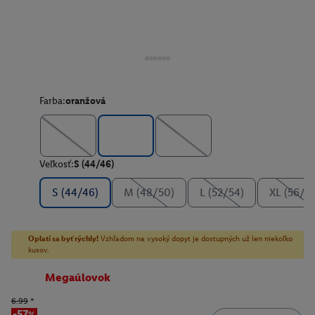
Farba:
oranžová
Veľkosť:
S (44/46)
S (44/46)
M (48/50)
L (52/54)
XL (56/5
Oplatí sa byť rýchly!
Vzhľadom na vysoký dopyt je dostupných už len niekoľko
kusov.
Megaúlovok
6.99
*
-57%