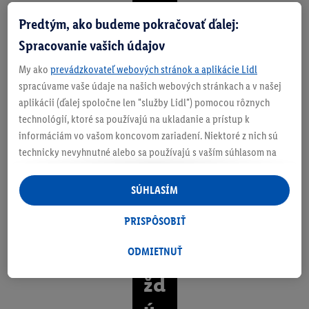
V
Predtým, ako budeme pokračovať ďalej:
aš
Spracovanie vašich údajov
e
My ako
prevádzkovateľ webových stránok a aplikácie Lidl
o
spracúvame vaše údaje na našich webových stránkach a v našej
aplikácii (ďalej spoločne len "služby Lidl") pomocou rôznych
bl
technológií, ktoré sa používajú na ukladanie a prístup k
eč
informáciám vo vašom koncovom zariadení. Niektoré z nich sú
technicky nevyhnutné alebo sa používajú s vaším súhlasom na
en
pohodlné nastavenie, na zostavovanie štatistík alebo na
ie
personalizovanú reklamu v rámci služieb Lidl aj mimo nich. Ak
SÚHLASÍM
ste účastníkom programu Lidl Plus, na tieto účely sa spracúvajú
pr
aj údaje z vášho nákupného správania v obchode.
PRISPÔSOBIŤ
e
Ak tu udelíte svoj súhlas na účely personalizovanej reklamy a
následne si vytvoríte účet Lidl Plus alebo sa prihlásite do svojho
ODMIETNUŤ
ka
existujúceho účtu Lidl Plus, my a náš partner Criteo S.A. môžeme
žd
tiež vytvoriť špeciálny online identifikátor z e-mailovej adresy,
ktorú tam uvediete, aby sme vás mohli rozpoznať v službách