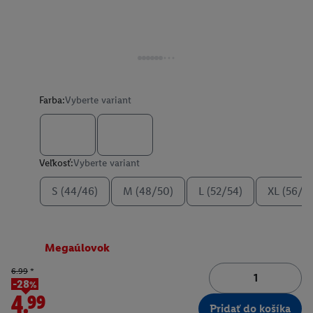
Farba:
Vyberte variant
Veľkosť:
Vyberte variant
S (44/46)
M (48/50)
L (52/54)
XL (56/5
Megaúlovok
6.99
*
-28%
4.99
Pridať do košíka