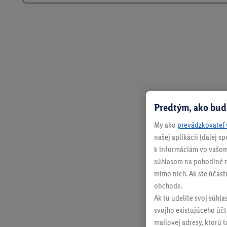
Predtým, ako bud
My ako
prevádzkovateľ 
našej aplikácii (ďalej 
k informáciám vo vašom
súhlasom na pohodlné na
mimo nich. Ak ste účast
obchode.
Ak tu udelíte svoj súhla
svojho existujúceho účtu
mailovej adresy, ktorú 