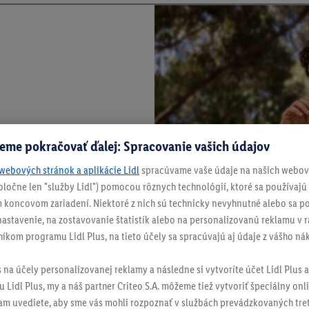
eme pokračovať ďalej: Spracovanie vašich údajov
webových stránok a aplikácie Lidl
spracúvame vaše údaje na našich webový
spoločne len "služby Lidl") pomocou rôznych technológií, ktoré sa používajú
 koncovom zariadení. Niektoré z nich sú technicky nevyhnutné alebo sa po
stavenie, na zostavovanie štatistík alebo na personalizovanú reklamu v rá
níkom programu Lidl Plus, na tieto účely sa spracúvajú aj údaje z vášho n
s na účely personalizovanej reklamy a následne si vytvoríte účet Lidl Plus a
 Lidl Plus, my a náš partner Criteo S.A. môžeme tiež vytvoriť špeciálny onli
tam uvediete, aby sme vás mohli rozpoznať v službách prevádzkovaných tre