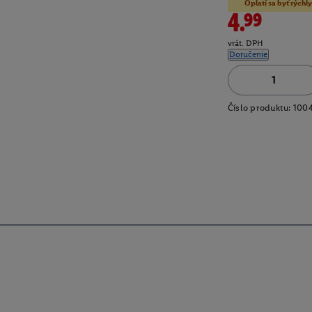
Oplatí sa byť rýchly
4.99
vrát. DPH
Doručenie
Číslo produktu:
100