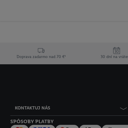
Doprava zadarmo nad 70 €¹
30 dní na vráte
KONTAKTUJ NÁS
SPÔSOBY PLATBY