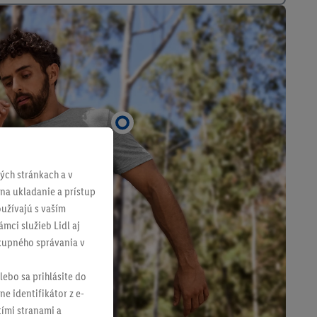
ch stránkach a v
 na ukladanie a prístup
užívajú s vaším
mci služieb Lidl aj
ákupného správania v
lebo sa prihlásite do
ne identifikátor z e-
tími stranami a