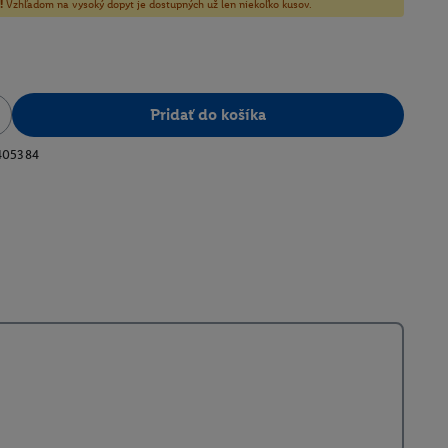
!
Vzhľadom na vysoký dopyt je dostupných už len niekoľko kusov.
Pridať do košíka
405384