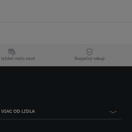
 týždeň niečo nové
Bezpečný nákup
VIAC OD LIDLA