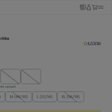
ričko
4.7/5
(36)
4.7 z 5 hviezdičiek
te variant
)
M (48/50)
L (52/54)
XL (56/58)