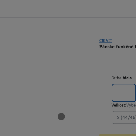
CRIVIT
Pánske funkčné t
Farba:
biela
Veľkosť:
Vyber
S (44/46