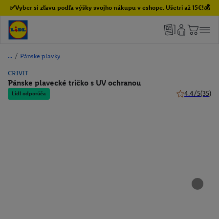
✅Vyber si zľavu podľa výšky svojho nákupu v eshope. Ušetri až 15€!💰
/
Pánske plavky
CRIVIT
Pánske plavecké tričko s UV ochranou
4.4/5
(35)
Lidl odporúča
4.4 z 5 hviezd