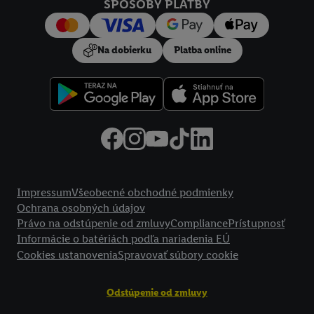
Kliknutím na možnosť "
Odmietnuť
" môžete povoliť iba
SPÔSOBY PLATBY
používanie potrebných technológií. Kliknutím na "
Súhlasím
"
vyjadríte súhlas so spracúvaním na všetky vyššie uvedené účely.
Na dobierku
Platba online
Ďalšie informácie vrátane informácií o dobe uchovávania
údajov a Vašom práve kedykoľvek odvolať súhlas s účinnosťou
do budúcnosti nájdete v našich
zásadách ochrany osobných
údajov
.
Imprint nájdete tu.
Právne informácie
Impressum
Všeobecné obchodné podmienky
Ochrana osobných údajov
Právo na odstúpenie od zmluvy
Compliance
Prístupnosť
Informácie o batériách podľa nariadenia EÚ
Cookies ustanovenia
Spravovať súbory cookie
Odstúpenie od zmluvy