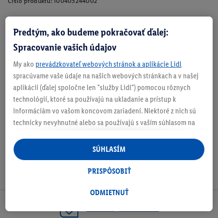
Číslo produktu:
100405244002
Predtým, ako budeme pokračovať ďalej:
Zistite svoju veľkosť
Spracovanie vašich údajov
My ako
prevádzkovateľ webových stránok a aplikácie Lidl
spracúvame vaše údaje na našich webových stránkach a v našej
aplikácii (ďalej spoločne len "služby Lidl") pomocou rôznych
O produkte
technológií, ktoré sa používajú na ukladanie a prístup k
informáciám vo vašom koncovom zariadení. Niektoré z nich sú
technicky nevyhnutné alebo sa používajú s vaším súhlasom na
pohodlné nastavenie, na zostavovanie štatistík alebo na
personalizovanú reklamu v rámci služieb Lidl aj mimo nich. Ak
SÚHLASÍM
ste účastníkom programu Lidl Plus, na tieto účely sa spracúvajú
aj údaje z vášho nákupného správania v obchode.
PRISPÔSOBIŤ
Ak tu udelíte svoj súhlas na účely personalizovanej reklamy a
následne si vytvoríte účet Lidl Plus alebo sa prihlásite do svojho
ODMIETNUŤ
existujúceho účtu Lidl Plus, my a náš partner Criteo S.A. môžeme
Odoberaj Newsletter!
tiež vytvoriť špeciálny online identifikátor z e-mailovej adresy,