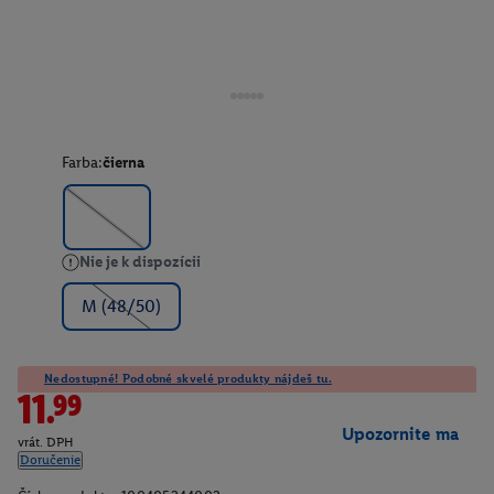
Farba:
čierna
Nie je k dispozícii
M (48/50)
Nedostupné! Podobné skvelé produkty nájdeš tu.
11.99
Upozornite ma
vrát. DPH
Doručenie