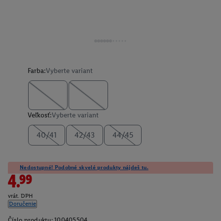
Farba:
Vyberte variant
Veľkosť:
Vyberte variant
40/41
42/43
44/45
Nedostupné! Podobné skvelé produkty nájdeš tu.
4.99
vrát. DPH
Doručenie
Číslo produktu:
100405504