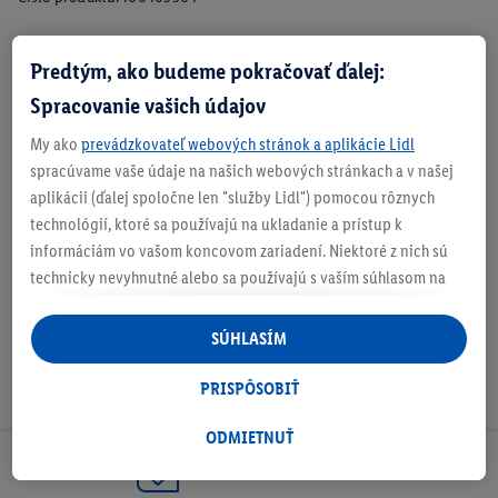
Predtým, ako budeme pokračovať ďalej:
Zistite svoju veľkosť
Spracovanie vašich údajov
My ako
prevádzkovateľ webových stránok a aplikácie Lidl
spracúvame vaše údaje na našich webových stránkach a v našej
aplikácii (ďalej spoločne len "služby Lidl") pomocou rôznych
O produkte
technológií, ktoré sa používajú na ukladanie a prístup k
informáciám vo vašom koncovom zariadení. Niektoré z nich sú
technicky nevyhnutné alebo sa používajú s vaším súhlasom na
pohodlné nastavenie, na zostavovanie štatistík alebo na
personalizovanú reklamu v rámci služieb Lidl aj mimo nich. Ak
SÚHLASÍM
ste účastníkom programu Lidl Plus, na tieto účely sa spracúvajú
aj údaje z vášho nákupného správania v obchode.
PRISPÔSOBIŤ
Ak tu udelíte svoj súhlas na účely personalizovanej reklamy a
následne si vytvoríte účet Lidl Plus alebo sa prihlásite do svojho
ODMIETNUŤ
existujúceho účtu Lidl Plus, my a náš partner Criteo S.A. môžeme
Odoberaj Newsletter!
tiež vytvoriť špeciálny online identifikátor z e-mailovej adresy,