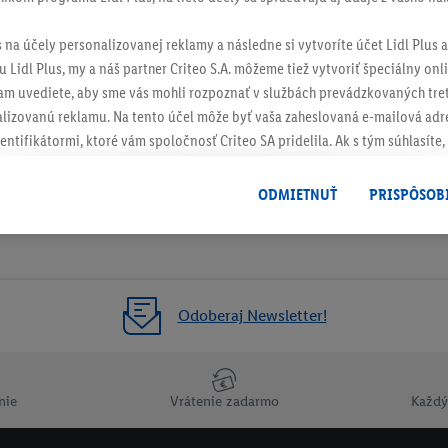
s na účely personalizovanej reklamy a následne si vytvoríte účet Lidl Plus a
 Lidl Plus, my a náš partner Criteo S.A. môžeme tiež vytvoriť špeciálny onli
tam uvediete, aby sme vás mohli rozpoznať v službách prevádzkovaných tre
izovanú reklamu. Na tento účel môže byť vaša zaheslovaná e-mailová adre
entifikátormi, ktoré vám spoločnosť Criteo SA pridelila. Ak s tým súhlasíte, 
klamy na produkty, o ktoré ste prejavili záujem (napr. vložením produktu do
le nie jeho zakúpením), sa môžu zobrazovať aj na rôznych zariadeniach a 
ODMIETNUŤ
PRISPÔSOB
 možno priradiť niekoľko koncových zariadení alebo používanie viacerých 
hovanej e-mailovej adresy a prípadne ďalších identifikátorov/identifikáto
ispozícii.
žete povoliť jednotlivé účely a nájsť ďalšie informácie o podmienkach sp
Odoberaj Newsletter!
Odmietnuť
" môžete povoliť iba používanie potrebných technológií. Kliknut
acúvaním na všetky vyššie uvedené účely. Ďalšie informácie vrátane inform
ašom práve kedykoľvek odvolať súhlas s účinnosťou do budúcnosti nájdet
nie
Vrátenie zadarmo
Každý
ov
.
Imprint nájdete tu.