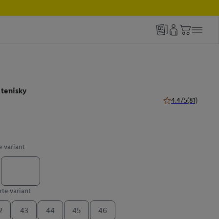
 tenisky
4.4/5
(81)
4.4 z 5 hviezdičiek
e variant
te variant
2
43
44
45
46