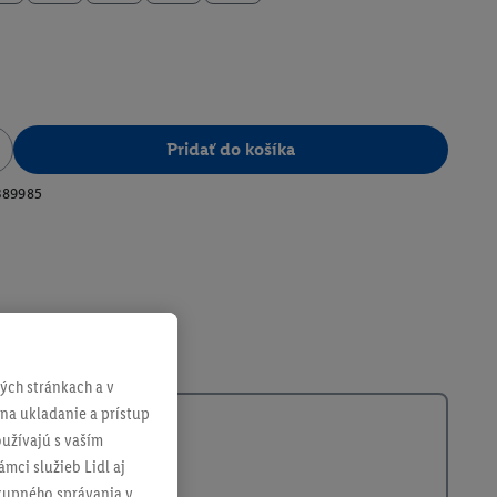
Pridať do košíka
389985
ch stránkach a v
 na ukladanie a prístup
užívajú s vaším
mci služieb Lidl aj
ákupného správania v