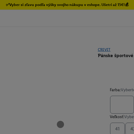
✅Vyber si zľavu podľa výšky svojho nákupu v eshope. Ušetri až 15€!💰
CRIVIT
Pánske športové
Farba:
Vybert
Veľkosť:
Vyber
41
4