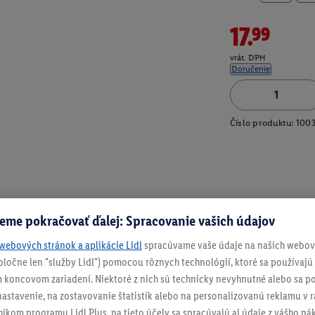
17.99
vrát. DPH
Doručenie
Číslo produktu:
100
eme pokračovať ďalej: Spracovanie vašich údajov
webových stránok a aplikácie Lidl
spracúvame vaše údaje na našich webový
spoločne len "služby Lidl") pomocou rôznych technológií, ktoré sa používajú
 koncovom zariadení. Niektoré z nich sú technicky nevyhnutné alebo sa po
stavenie, na zostavovanie štatistík alebo na personalizovanú reklamu v rá
níkom programu Lidl Plus, na tieto účely sa spracúvajú aj údaje z vášho n