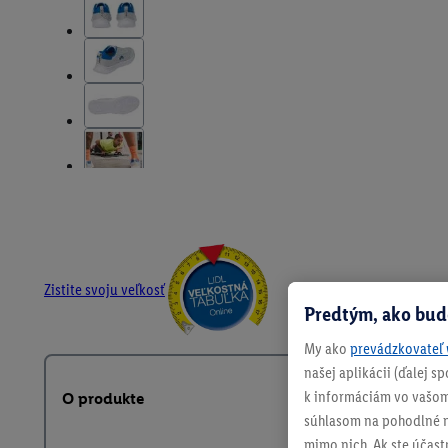
Zistite svoju veľkosť
Predtým, ako bud
My ako
prevádzkovateľ 
našej aplikácii (ďalej 
k informáciám vo vašom
O produkte
súhlasom na pohodlné na
mimo nich. Ak ste účast