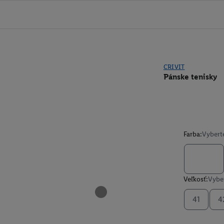
CRIVIT
Pánske tenisky
Farba:
Vybert
Veľkosť:
Vyber
41
4