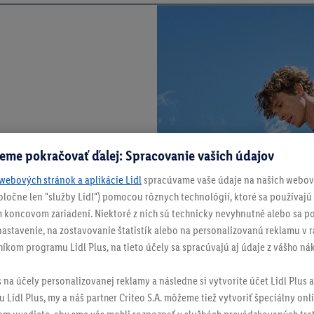
eme pokračovať ďalej: Spracovanie vašich údajov
webových stránok a aplikácie Lidl
spracúvame vaše údaje na našich webový
spoločne len "služby Lidl") pomocou rôznych technológií, ktoré sa používajú
 koncovom zariadení. Niektoré z nich sú technicky nevyhnutné alebo sa po
stavenie, na zostavovanie štatistík alebo na personalizovanú reklamu v rá
níkom programu Lidl Plus, na tieto účely sa spracúvajú aj údaje z vášho n
s na účely personalizovanej reklamy a následne si vytvoríte účet Lidl Plus a
 Lidl Plus, my a náš partner Criteo S.A. môžeme tiež vytvoriť špeciálny onli