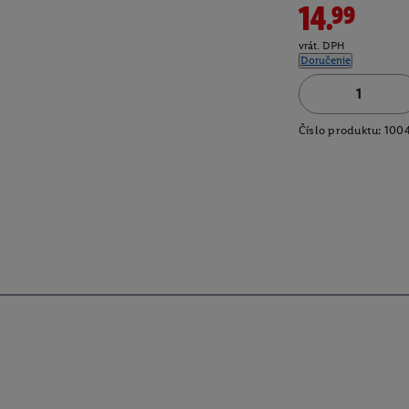
14.99
vrát. DPH
Doručenie
Číslo produktu:
100