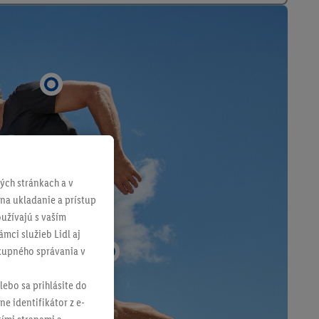
ch stránkach a v
 na ukladanie a prístup
užívajú s vaším
mci služieb Lidl aj
ákupného správania v
lebo sa prihlásite do
ne identifikátor z e-