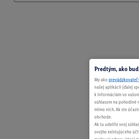
Predtým, ako bud
My ako
prevádzkovateľ 
našej aplikácii (ďalej 
k informáciám vo vašom
súhlasom na pohodlné na
mimo nich. Ak ste účast
obchode.
Ak tu udelíte svoj súhla
svojho existujúceho účtu