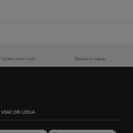
 týždeň niečo nové
Bezpečný nákup
VIAC OD LIDLA