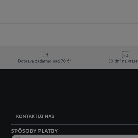
Doprava zadarmo nad 70 €¹
30 dní na vráte
KONTAKTUJ NÁS
SPÔSOBY PLATBY