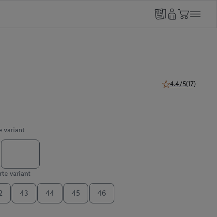
4.4/5
(17)
4.4 z 5 hviezdičiek
e variant
te variant
2
43
44
45
46