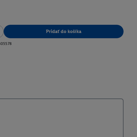
Pridať do košíka
405578