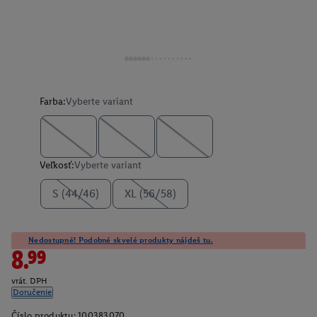
Farba:
Vyberte variant
Veľkosť:
Vyberte variant
S (44/46)
XL (56/58)
Nedostupné! Podobné skvelé produkty nájdeš tu.
8.99
vrát. DPH
Doručenie
Číslo produktu:
100383070