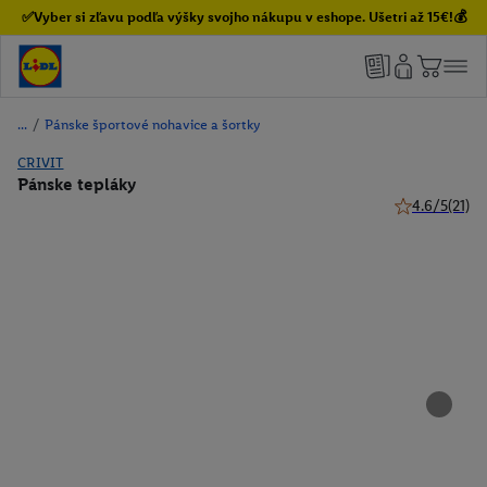
✅Vyber si zľavu podľa výšky svojho nákupu v eshope. Ušetri až 15€!💰
/
Pánske športové nohavice a šortky
CRIVIT
Pánske tepláky
4.6/5
(21)
4.6 z 5 hviezd