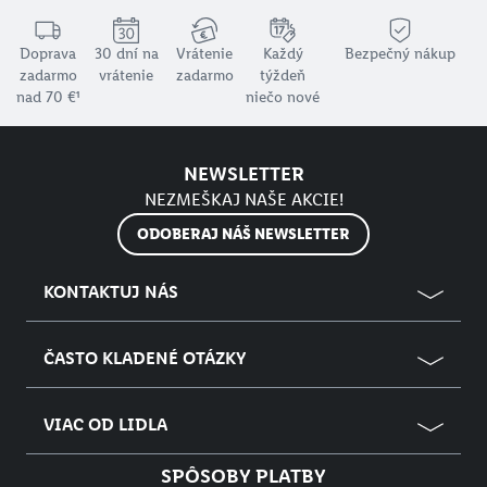
Doprava
30 dní na
Vrátenie
Každý
Bezpečný nákup
zadarmo
vrátenie
zadarmo
týždeň
nad 70 €¹
niečo nové
NEWSLETTER
NEZMEŠKAJ NAŠE AKCIE!
ODOBERAJ NÁŠ NEWSLETTER
KONTAKTUJ NÁS
ČASTO KLADENÉ OTÁZKY
VIAC OD LIDLA
SPÔSOBY PLATBY