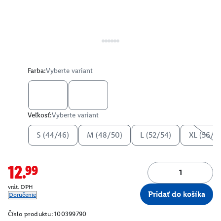
Farba:
Vyberte variant
Veľkosť:
Vyberte variant
S (44/46)
M (48/50)
L (52/54)
XL (56/5
12.99
vrát. DPH
Pridať do košíka
Doručenie
Číslo produktu:
100399790